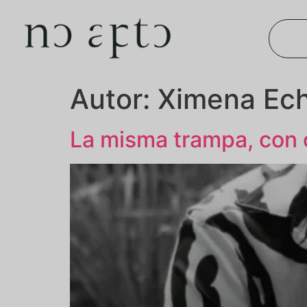
Autor:
Ximena Ech
La misma trampa, con 