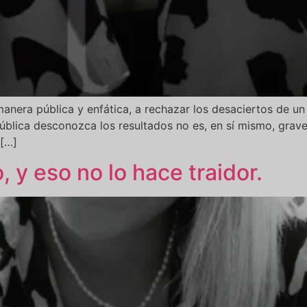
anera pública y enfática, a rechazar los desaciertos de un 
pública desconozca los resultados no es, en sí mismo, grave
[…]
, y eso no lo hace traidor.