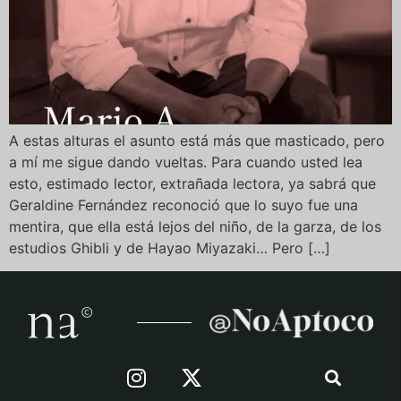
A estas alturas el asunto está más que masticado, pero
a mí me sigue dando vueltas. Para cuando usted lea
esto, estimado lector, extrañada lectora, ya sabrá que
Geraldine Fernández reconoció que lo suyo fue una
mentira, que ella está lejos del niño, de la garza, de los
estudios Ghibli y de Hayao Miyazaki… Pero […]