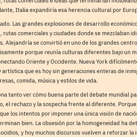
e, rutas comerciales e ideas que terminarían moldean
ante, Italia expandiría esa herencia cultural por Euro
slado. Las grandes explosiones de desarrollo económico
, rutas comerciales y ciudades donde se mezclaban idi
. Alejandría se convirtió en uno de los grandes centro
isamente porque reunía culturas diferentes bajo un m
nectando Oriente y Occidente. Nueva York difícilmente 
 y artística que es hoy sin generaciones enteras de inm
resas, comida, música y estilos de vida.
ona tanto ver cómo buena parte del debate mundial p
o, el rechazo y la sospecha frente al diferente. Porque
ue los intentos por imponer una única visión de nación
terminan bien. La obsesión por la homogeneidad ha de
ocidios, y hoy muchos discursos vuelven a reforzar la 