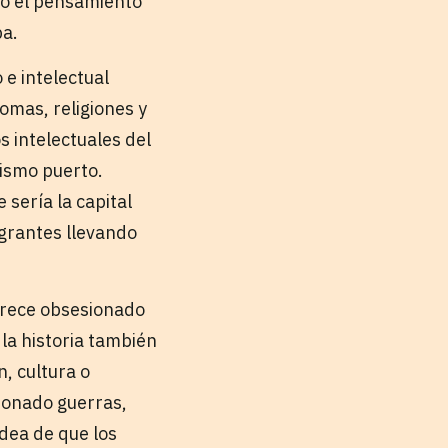
do el pensamiento
pa.
 e intelectual
omas, religiones y
s intelectuales del
ismo puerto.
sería la capital
igrantes llevando
arece obsesionado
 la historia también
, cultura o
tonado guerras,
idea de que los