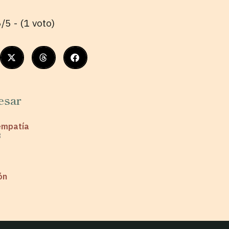
/5 - (1 voto)
esar
empatía
3
ón