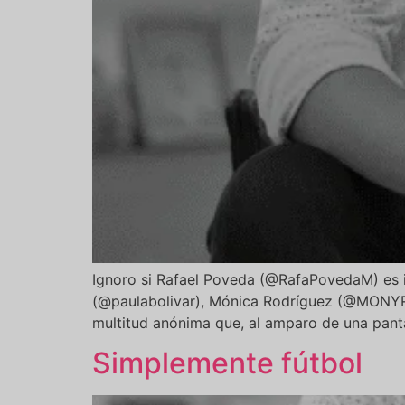
Ignoro si Rafael Poveda (@RafaPovedaM) es i
(@paulabolivar), Mónica Rodríguez (@MONY
multitud anónima que, al amparo de una panta
Simplemente fútbol