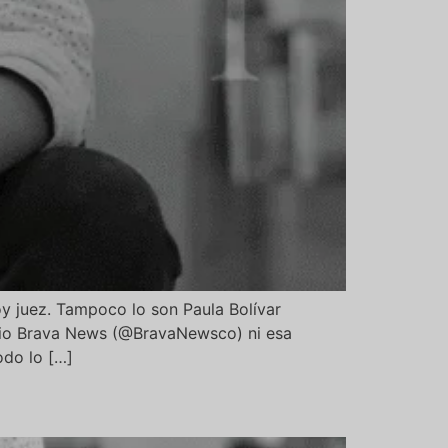
y juez. Tampoco lo son Paula Bolívar
io Brava News (@BravaNewsco) ni esa
odo lo […]