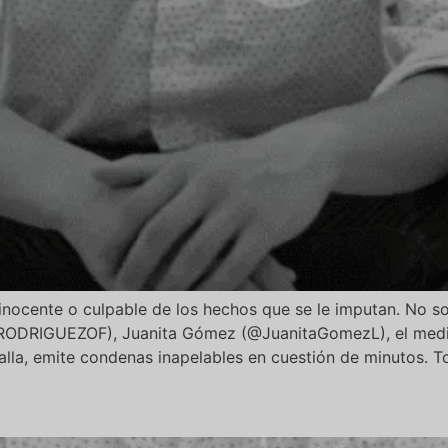
nocente o culpable de los hechos que se le imputan. No so
RODRIGUEZOF), Juanita Gómez (@JuanitaGomezL), el med
lla, emite condenas inapelables en cuestión de minutos. T