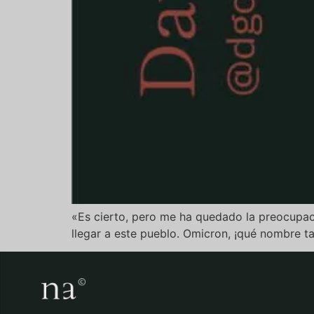
«Es cierto, pero me ha quedado la preocupac
llegar a este pueblo. Omicron, ¡qué nombre t