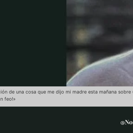
ión de una cosa que me dijo mi madre esta mañana sobre u
an feo!»