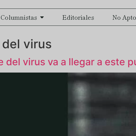
Columnistas
Editoriales
No Apto
 del virus
del virus va a llegar a este 