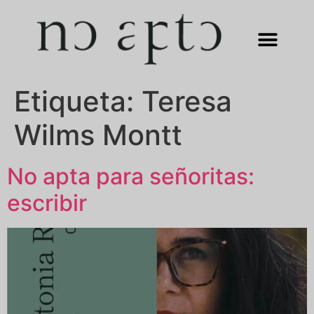
Etiqueta:
Teresa
Wilms Montt
No apta para señoritas:
escribir