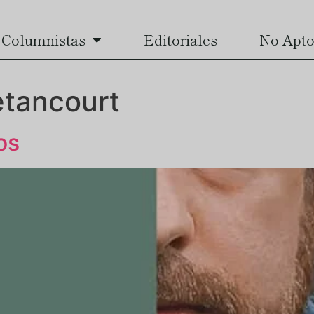
Columnistas
Editoriales
No Apto
etancourt
os