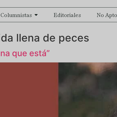
Columnistas
Editoriales
No Apto
ida llena de peces
na que está”