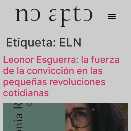
Etiqueta:
ELN
Leonor Esguerra: la fuerza
de la convicción en las
pequeñas revoluciones
cotidianas