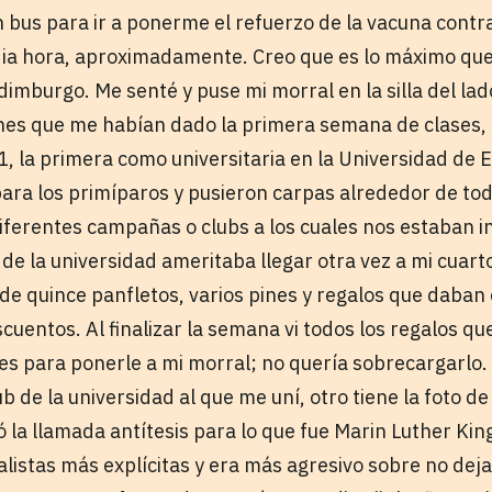
bus para ir a ponerme el refuerzo de la vacuna contra 
ia hora, aproximadamente. Creo que es lo máximo que
Edimburgo. Me senté y puse mi morral en la silla del la
nes
que me habían dado la primera semana de clases, 
, la primera como universitaria en la Universidad de
ara los primíparos y pusieron carpas alrededor de tod
ferentes campañas o clubs a los cuales nos estaban i
e la universidad ameritaba llegar otra vez a mi cuarto
de quince panfletos, varios pines y regalos que daban 
cuentos. Al finalizar la semana vi todos los regalos q
nes para ponerle a mi morral; no quería sobrecargarlo
ub de la universidad al que me uní, otro tiene la foto de
ó la llamada antítesis para lo que fue Marin Luther Ki
alistas más explícitas y era más agresivo sobre no dej