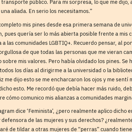
transporte público. Para mi sorpresa, lo que me dijo, a
 una aliada. En serio los necesitamos.”
completo mis pines desde esa primera semana de univ
, pues quería ser lo más abierta posible frente a mis c
da a las comunidades LGBTIQ+. Recuerdo pensar, al pon
orgullosa de que todas las personas que me vieran cam
 sobre mis valores. Pero había olvidado los pines. Se h
todos los días al dirigirme a la universidad o la bibliot
liz me dijo esto se me encharcaron los ojos y me sentí
icho esto. Me recordó que debía hacer más ruido, deb
bre cómo comunico mis alianzas a comunidades margi
tagram dice ‘Feminista’, ¿pero realmente aplico dicho 
 defensora de las mujeres y sus derechos? ¿realmente
aré de tildar a otras mujeres de “perras” cuando tiene