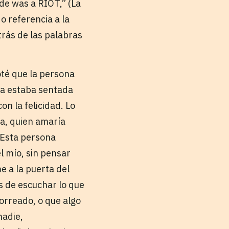
ide was a RIOT,” (La
o referencia a la
trás de las palabras
oté que la persona
ora estaba sentada
n la felicidad. Lo
ía, quien amaría
. Esta persona
l mío, sin pensar
 a la puerta del
es de escuchar lo que
horreado, o que algo
nadie,