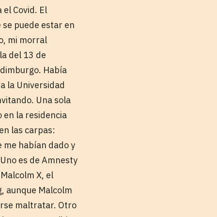
el Covid. El
 se puede estar en
do, mi morral
la del 13 de
 Edimburgo. Había
a la Universidad
nvitando. Una sola
 en la residencia
en las carpas:
ue me habían dado y
. Uno es de Amnesty
 Malcolm X, el
ng, aunque Malcolm
arse maltratar. Otro