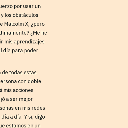
fuerzo por usar un
 y los obstáculos
de Malcolm X, ¿pero
 últimamente? ¿Me he
ir mis aprendizajes
al día para poder
a de todas estas
persona con doble
i mis acciones
jó a ser mejor
ersonas en mis redes
ía a día. Y sí, digo
rque estamos en un