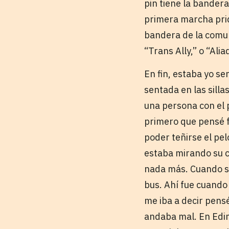
pin tiene la bander
primera marcha prid
bandera de la comun
“Trans Ally,” o “Alia
En fin, estaba yo s
sentada en las sill
una persona con el p
primero que pensé fu
poder teñirse el pel
estaba mirando su ce
nada más. Cuando se
bus. Ahí fue cuando 
me iba a decir pensé
andaba mal. En Edim