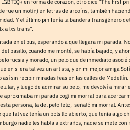
a LGBTIQ+ en forma de corazón, otro dice “The first pr
e fue un motín) en letras de arcoíris, también haciend
idad. Y el útlimo pin tenía la bandera transgénero de
dx a lxs trans”.
entada en el bus, esperando a que llegara mi parada. N
as del pasillo, cuando me monté, se había bajado, y ah
elo fucsia y morado, un pelo que de inmediato asocié co
e en si era tal vez un artista, y en mi mejor amiga Sof
o así sin recibir miradas feas en las calles de Medellín
lular, y luego de admirar su pelo, me devolví a mirar e
 aproximaba mi parada cogí mi morral para acercarme
esta persona, la del pelo feliz, señaló mi morral. Ant
 que tal vez tenía un bolsillo abierto, que tenía algo c
burgo nadie les habla a extraños, nadie se mete con 