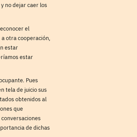
y no dejar caer los
reconocer el
 a otra cooperación,
n estar
eríamos estar
eocupante. Pues
 tela de juicio sus
ltados obtenidos al
iones que
s conversaciones
mportancia de dichas