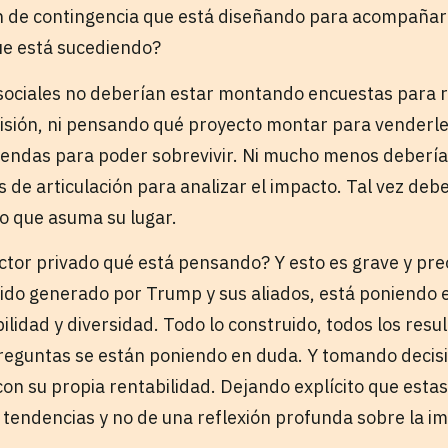
an de contingencia que está diseñando para acompañar 
ue está sucediendo?
sociales no deberían estar montando encuestas para 
isión, ni pensando qué proyecto montar para venderle
gendas para poder sobrevivir. Ni mucho menos debería
de articulación para analizar el impacto. Tal vez deb
do que asuma su lugar.
sector privado qué está pensando? Y esto es grave y pr
uido generado por Trump y sus aliados, está poniendo en
lidad y diversidad. Todo lo construido, todos los resu
reguntas se están poniendo en duda. Y tomando decis
con su propia rentabilidad. Dejando explícito que esta
e tendencias y no de una reflexión profunda sobre la i