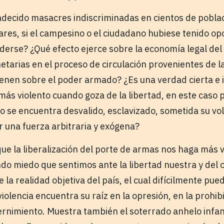
decido masacres indiscriminadas en cientos de pobla
tares, si el campesino o el ciudadano hubiese tenido o
derse? ¿Qué efecto ejerce sobre la economía legal del 
arias en el proceso de circulación provenientes de 
tienen sobre el poder armado? ¿Es una verdad cierta e
más violento cuando goza de la libertad, en este caso 
o se encuentra desvalido, esclavizado, sometida su vo
r una fuerza arbitraria y exógena?
ue la liberalización del porte de armas nos haga más v
ndo miedo que sentimos ante la libertad nuestra y del o
la realidad objetiva del país, el cual difícilmente pu
violencia encuentra su raíz en la opresión, en la prohibi
cernimiento. Muestra también el soterrado anhelo infan