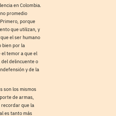
olencia en Colombia.
dano promedio
. Primero, porque
nto que utilizan, y
porque el ser humano
 bien por la
 el temor a que el
a del delincuente o
indefensión y de la
as son los mismos
 porte de armas,
 recordar que la
ual es tanto más