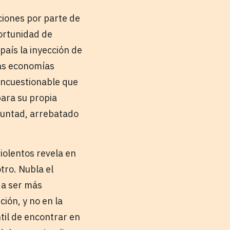
ciones por parte de
portunidad de
país la inyección de
las economías
 incuestionable que
para su propia
luntad, arrebatado
iolentos revela en
tro. Nubla el
eda ser más
ción, y no en la
til de encontrar en