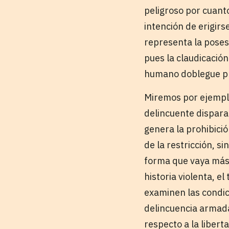
peligroso por cuanto
intención de erigirs
representa la posesi
pues la claudicación
humano doblegue ple
Miremos por ejemplo
delincuente dispar
genera la prohibició
de la restricción, s
forma que vaya más a
historia violenta, e
examinen las condic
delincuencia armada,
respecto a la libert