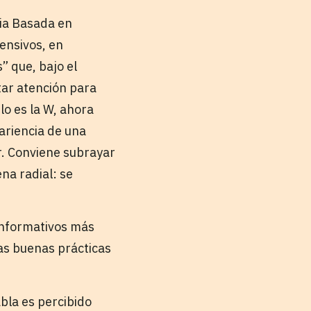
cia Basada en
ensivos, en
” que, bajo el
tar atención para
lo es la W, ahora
ariencia de una
r. Conviene subrayar
na radial: se
informativos más
las buenas prácticas
bla es percibido