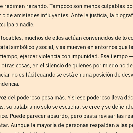
se redimen rezando. Tampoco son menos culpables po
 o de amistades influyentes. Ante la justicia, la biogra
culpa a nadie.
ntocables, muchos de ellos actúan convencidos de lo c
ital simbólico y social, y se mueven en entornos que l
iempo, ejercer violencia con impunidad. Ese tiempo —la
e otras cosas, en el silencio de quienes por miedo no 
iar no es fácil cuando se está en una posición de desv
ndencia.
 voz del poderoso pesa más. Y si ese poderoso lleva d
as, su palabra no solo se escucha: se cree y se defiend
dice. Puede parecer absurdo, pero basta revisar las re
atar. Aunque la mayoría de personas respaldan a las pe