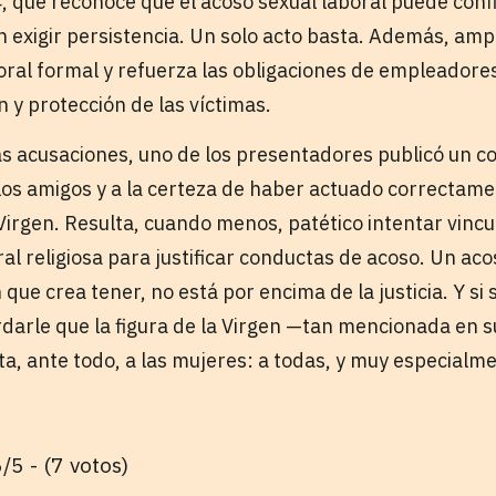
, que reconoce que el acoso sexual laboral puede conf
n exigir persistencia. Un solo acto basta. Además, ampl
oral formal y refuerza las obligaciones de empleadores
 y protección de las víctimas.
s acusaciones, uno de los presentadores publicó un c
a los amigos y a la certeza de haber actuado correctam
a Virgen. Resulta, cuando menos, patético intentar vincu
al religiosa para justificar conductas de acoso. Un ac
 que crea tener, no está por encima de la justicia. Y si 
rdarle que la figura de la Virgen —tan mencionada en s
, ante todo, a las mujeres: a todas, y muy especialme
/5 - (7 votos)