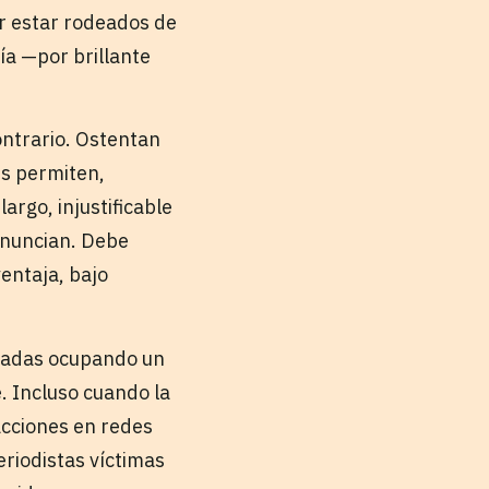
r estar rodeados de
fía —por brillante
ontrario. Ostentan
es permiten,
rgo, injustificable
denuncian. Debe
entaja, bajo
écadas ocupando un
e. Incluso cuando la
acciones en redes
riodistas víctimas