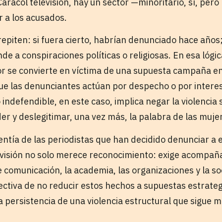
aracol televisión, hay un sector —minoritario, sí, per
 a los acusados.
epiten: si fuera cierto, habrían denunciado hace años
de a conspiraciones políticas o religiosas. En esa lógic
sor se convierte en víctima de una supuesta campaña en
que las denunciantes actúan por despecho o por interes
indefendible, en este caso, implica negar la violencia 
r y deslegitimar, una vez más, la palabra de las muje
lentía de las periodistas que han decidido denunciar a 
evisión no solo merece reconocimiento: exige acompaña
comunicación, la academia, las organizaciones y la soc
ectiva de no reducir estos hechos a supuestas estrateg
a persistencia de una violencia estructural que sigue 