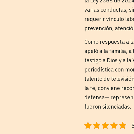
la Ley 2365 de 2024
varias conductas, si
requerir vínculo lab
prevención, atención
Como respuesta a la
apeló a la familia, 
testigo a Dios y a l
periodística con mor
talento de televisión
la fe, conviene reco
defensa— representa
fueron silenciadas.
5