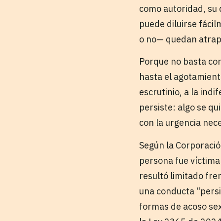
como autoridad, su d
puede diluirse fáci
o no— quedan atrapa
Porque no basta con d
hasta el agotamient
escrutinio, a la ind
persiste: algo se qu
con la urgencia nec
Según la Corporació
persona fue víctima
resultó limitado fre
una conducta “persis
formas de acoso sex