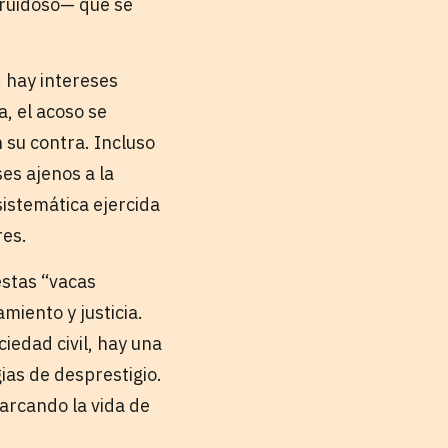
o ruidoso— que se
; hay intereses
a, el acoso se
 su contra. Incluso
es ajenos a la
sistemática ejercida
res.
estas “vacas
miento y justicia.
iedad civil, hay una
ias de desprestigio.
marcando la vida de