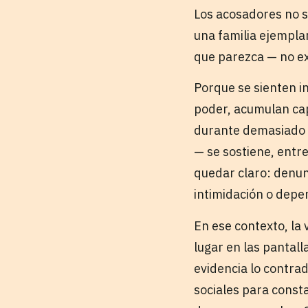
Los acosadores no 
una familia ejemplar
que parezca — no ex
Porque se sienten i
poder, acumulan cap
durante demasiado t
— se sostiene, entr
quedar claro: denunc
intimidación o depe
En ese contexto, la
lugar en las pantall
evidencia lo contra
sociales para const