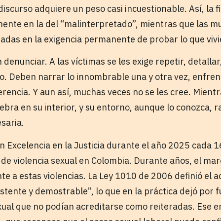
iscurso adquiere un peso casi incuestionable. Así, la 
lmente en la del “malinterpretado”, mientras que las m
das en la exigencia permanente de probar lo que vivi
enunciar. A las víctimas se les exige repetir, detallar,
o. Deben narrar lo innombrable una y otra vez, enfrent
iferencia. Y aun así, muchas veces no se les cree. Mient
iebra en su interior, y su entorno, aunque lo conozca, 
esaria.
n Excelencia en la Justicia durante el año 2025 cada 
 de violencia sexual en Colombia. Durante años, el ma
nte a estas violencias. La Ley 1010 de 2006 definió el 
tente y demostrable”, lo que en la práctica dejó por f
ual que no podían acreditarse como reiteradas. Ese 