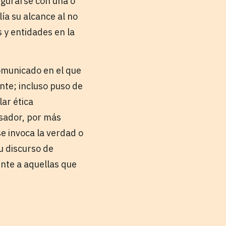
igurarse con una o
ía su alcance al no
 y entidades en la
omunicado en el que
ente; incluso puso de
lar ética
osador, por más
se invoca la verdad o
u discurso de
nte a aquellas que