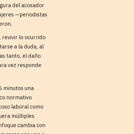
figura del acosador
ujeres —periodistas
eron.
 revivir lo ocurrido
arse a la duda, al
ras tanto, el daño
rara vez responde
16 minutos una
rco normativo
acoso laboral como
uera múltiples
enfoque cambia con