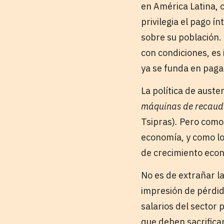
en América Latina, o
privilegia el pago í
sobre su población.
con condiciones, es 
ya se funda en paga
La política de aust
máquinas de recauda
Tsipras)
.
Pero como 
economía, y como lo 
de crecimiento eco
No es de extrañar l
impresión de pérdida
salarios del sector 
que deben sacrificar