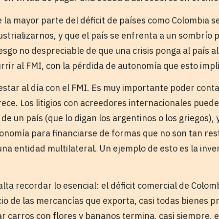
 la mayor parte del déficit de países como Colombia s
strializarnos, y que el país se enfrenta a un sombrío
esgo no despreciable de que una crisis ponga al país a
urrir al FMI, con la pérdida de autonomía que esto impl
estar al día con el FMI. Es muy importante poder conta
frece. Los litigios con acreedores internacionales pued
de un país (que lo digan los argentinos o los griegos),
conomía para financiarse de formas que no son tan rest
una entidad multilateral. Un ejemplo de esto es la inve
lta recordar lo esencial: el déficit comercial de Colom
cio de las mercancías que exporta, casi todas bienes pr
 carros con flores y bananos termina, casi siempre, en