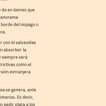
e da en bienes que
 panorama
l borde del impago o
ica.
r con el salvavidas
en absorber la
 y siempre será
rictivas como el
rsión extranjera
bia se genera, ante
imarios. Es decir,
 pedir plata a los