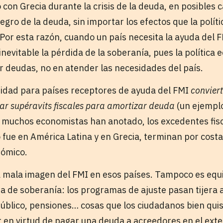
 con Grecia durante la crisis de la deuda, en posibles
ntegro de la deuda, sin importar los efectos que la polít
 Por esta razón, cuando un país necesita la ayuda del 
inevitable la pérdida de la soberanía, pues la política
r deudas, no en atender las necesidades del país.
eridad para países receptores de ayuda del FMI
conviert
r supéravits fiscales para amortizar deuda
(un ejemplo
muchos economistas han anotado, los excedentes fisc
fue en América Latina y en Grecia, terminan por costar
nómico.
a mala imagen del FMI en esos países. Tampoco es equ
 de soberanía: los programas de ajuste pasan tijera a 
público, pensiones… cosas que los ciudadanos bien quis
 en virtud de pagar una deuda a acreedores en el exter