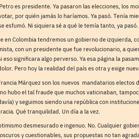
 Petro es presidente. Ya pasaron las elecciones, los 
votar, por quién jamás lo haríamos. Ya pasó. Tenía mi
se esfumó. Ni siquiera sé a qué le temía tanto, ya pasó.
ue en Colombia tendremos un gobierno de izquierda, c
ista, con un presidente que fue revolucionario, a quie
i eso significara algo perverso. Ya esa página la pasam
lor. Pero hoy la realidad del país es otra y exige nue
Francia Márquez son los nuevos mandatarios electos de
, no hubo el tal fraude que muchos vaticinaban, tampoc
avía) y seguimos siendo una república con instituciones
cia. Qué tranquilidad. Un día a la vez.
optimismo desmesurado e ingenuo. No. Cualquier gobier
oscuros y cuestionables, sus propuestas no tan agrad