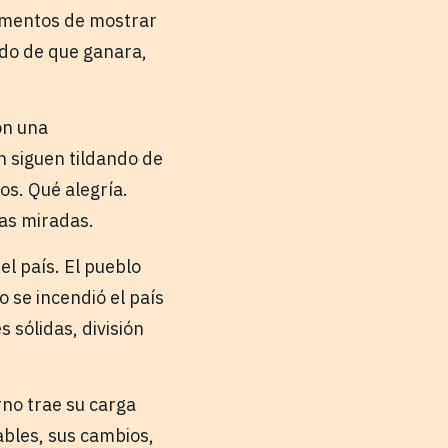
momentos de mostrar
edo de que ganara,
on una
n siguen tildando de
os. Qué alegría.
vas miradas.
l país. El pueblo
o se incendió el país
 sólidas, división
no trae su carga
ables, sus cambios,