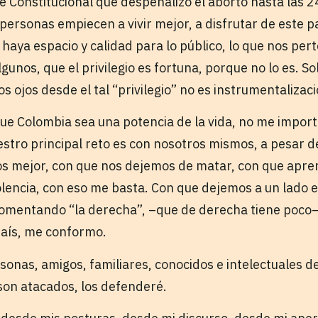
te Constitucional que despenalizó el aborto hasta las
ersonas empiecen a vivir mejor, a disfrutar de este pa
 haya espacio y calidad para lo público, lo que nos pe
gunos, que el privilegio es fortuna, porque no lo es. So
os ojos desde el tal “privilegio” no es instrumentalizaci
que Colombia sea una potencia de la vida, no me import
stro principal reto es con nosotros mismos, a pesar 
os mejor, con que nos dejemos de matar, con que apr
iolencia, con eso me basta. Con que dejemos a un lado 
fomentando “la derecha”, –que de derecha tiene poco–,
 país, me conformo.
onas, amigos, familiares, conocidos e intelectuales de
s son atacados, los defenderé.