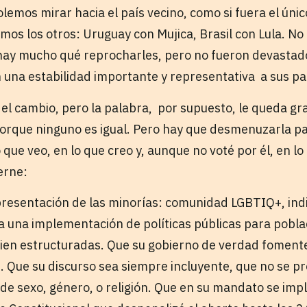
lemos mirar hacia el país vecino, como si fuera el único
mos los otros: Uruguay con Mujica, Brasil con Lula. No
hay mucho qué reprocharles, pero no fueron devastado
n una estabilidad importante y representativa a sus pa
el cambio, pero la palabra, por supuesto, le queda g
orque ninguno es igual. Pero hay que desmenuzarla p
o que veo, en lo que creo y, aunque no voté por él, en l
erne:
presentación de las minorías: comunidad LGBTIQ+, indio
a una implementación de políticas públicas para pobla
 bien estructuradas. Que su gobierno de verdad fomente
ad. Que su discurso sea siempre incluyente, que no se 
 de sexo, género, o religión. Que en su mandato se im