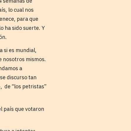
 24 semanas de
ís, lo cual nos
rtenece, para que
lo ha sido suerte. Y
ón.
a si es mundial,
de nosotros mismos.
endamos a
ese discurso tan
 de “los petristas”
l país que votaron