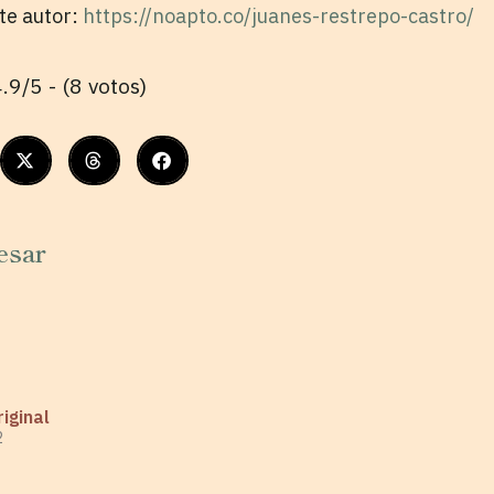
ste autor:
https://noapto.co/juanes-restrepo-castro/
.9/5 - (8 votos)
esar
iginal
2