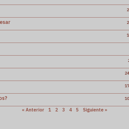
2
resar
2
1
24
17
os?
10
« Anterior
1
2
3
4
5
Siguiente »