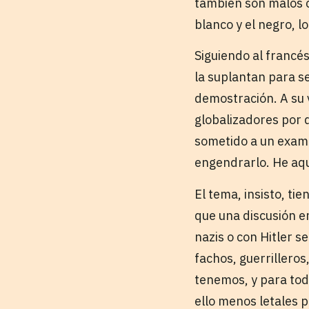
también son malos c
blanco y el negro, l
Siguiendo al francés
la suplantan para s
demostración. A su 
globalizadores por d
sometido a un exame
engendrarlo. He aquí
El tema, insisto, t
que una discusión en
nazis o con Hitler 
fachos, guerrilleros,
tenemos, y para tod
ello menos letales p