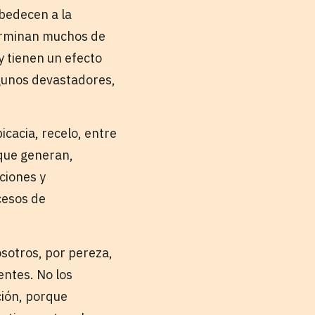
Obedecen a la
terminan muchos de
y tienen un efecto
lgunos devastadores,
icacia, recelo, entre
 que generan,
ciones y
cesos de
osotros, por pereza,
entes. No los
ción, porque