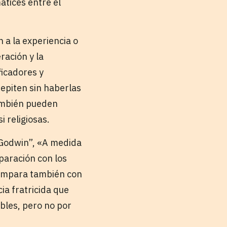
atices entre el
 a la experiencia o
ración y la
ficadores y
repiten sin haberlas
también pueden
 religiosas.
e Godwin”, «A medida
paración con los
 compara también con
cia fratricida que
bles, pero no por