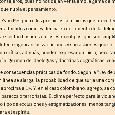
onsejeros, pues no nos dejan ver la amplia gama de m
o que nubla el pensamiento.
 Yvon Pesqueux, los prejuicios son juicios que preceden
er admitidos como evidencia en detrimento de la delibe
vez, están basados en los estereotipos, que son simpli
efecto, ignoran las variaciones y son acciones que se 
n crítico; además, pueden expresar un juicio, pero 
 el germen de ideologías y doctrinas dogmáticas, cuasi
iene consecuencias prácticas de fondo. Según la “Ley d
 línea se alarga, la probabilidad de que surja una com
se aproxima a 1». Y, en el caso colombiano, agrego, se
 paracos o terroristas. El clima perfecto para la violen
o tipo de exclusiones y estigmatizaciones, menos tangi
ara el espíritu.