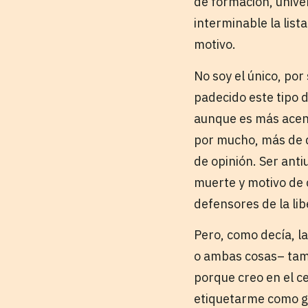
de formación, unive
interminable la lis
motivo.
No soy el único, po
padecido este tipo d
aunque es más acent
por mucho, más de d
de opinión. Ser ant
muerte y motivo de 
defensores de la li
Pero, como decía, la
o ambas cosas– tamb
porque creo en el ce
etiquetarme como go