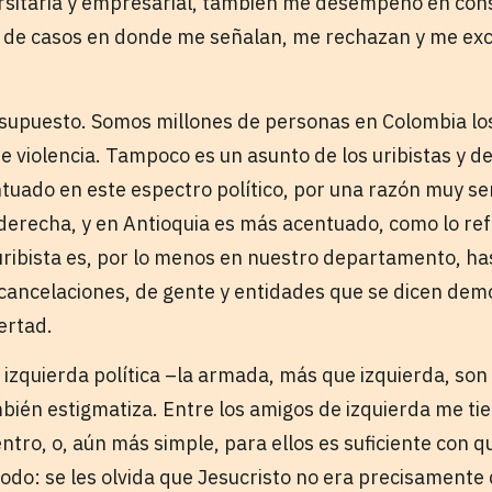
rsitaria y empresarial, también me desempeño en consu
ta de casos en donde me señalan, me rechazan y me ex
r supuesto. Somos millones de personas en Colombia l
e violencia. Tampoco es un asunto de los uribistas y d
uado en este espectro político, por una razón muy senc
erecha, y en Antioquia es más acentuado, como lo ref
iuribista es, por lo menos en nuestro departamento, ha
cancelaciones, de gente y entidades que se dicen dem
bertad.
 izquierda política –la armada, más que izquierda, son
ién estigmatiza. Entre los amigos de izquierda me tie
ntro, o, aún más simple, para ellos es suficiente con q
do: se les olvida que Jesucristo no era precisamente