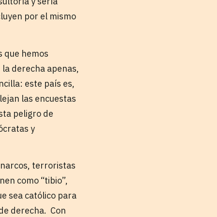
ltoría y sería
cluyen por el mismo
os que hemos
e la derecha apenas,
illa: este país es,
lejan las encuestas
sta peligro de
ócratas y
 narcos, terroristas
nen como “tibio”,
ue sea católico para
 de derecha. Con