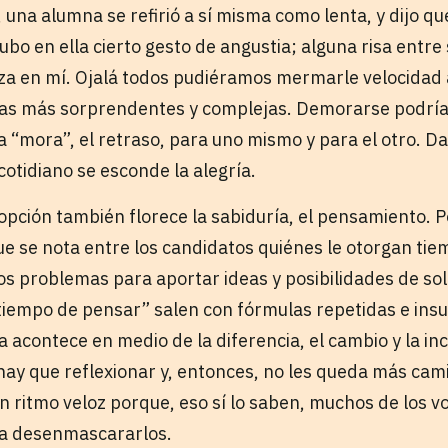
, una alumna se refirió a sí misma como lenta, y dijo 
o en ella cierto gesto de angustia; alguna risa entr
za en mí. Ojalá todos pudiéramos mermarle velocidad
as más sorprendentes y complejas. Demorarse podría s
a “mora”, el retraso, para uno mismo y para el otro. D
cotidiano se esconde la alegría.
 opción también florece la sabiduría, el pensamiento. 
ue se nota entre los candidatos quiénes le otorgan tiem
s problemas para aportar ideas y posibilidades de solu
tiempo de pensar” salen con fórmulas repetidas e insu
a acontece en medio de la diferencia, el cambio y la i
hay que reflexionar y, entonces, no les queda más cam
un ritmo veloz porque, eso sí lo saben, muchos de los 
ra desenmascararlos.