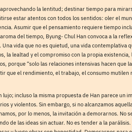
provechando la lentitud; destinar tiempo para mirars
tirse estar atentos con todos los sentidos: oler el mu
stencia. Asumir que el pensamiento requiere tiempo inc
 aroma del tiempo, Byung- Chul Han convoca a la refle
 Una vida que no es quietud, una vida contemplativa qu
os, la lealtad y el compromiso con la propia existencia, 
os, porque “solo las relaciones intensivas hacen que l
tir que el rendimiento, el trabajo, el consumo mutilen
n lujo; incluso la misma propuesta de Han parece un i
ios y violentos. Sin embargo, si no alcanzamos aquella
amos, por lo menos, la invitación a demorarnos. No se
o de las ideas sin actuar. No es tender a la parálisis. 
ensar y luego obrar con honestidad. Demorarnos para e