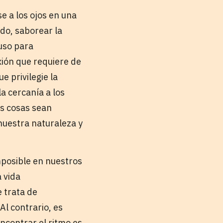
e a los ojos en una
ndo, saborear la
luso para
xión que requiere de
e privilegie la
la cercanía a los
as cosas sean
 nuestra naturaleza y
mposible en nuestros
 vida
 trata de
Al contrario, es
ncontrar el ritmo es