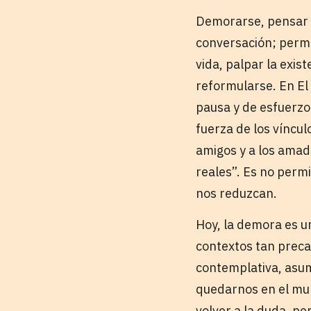
Demorarse, pensar a
conversación; permi
vida, palpar la exi
reformularse. En El
pausa y de esfuerzo.
fuerza de los víncul
amigos y a los amad
reales”. Es no permi
nos reduzcan.
Hoy, la demora es u
contextos tan precar
contemplativa, asum
quedarnos en el mund
volver a la duda, p