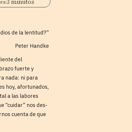
3 minutos
dios de la lentitud?”
Peter Handke
diente del
brazo fuerte y
ra nada: ni para
nes hoy, afortunados,
al a las labores
se “cuidar” nos des-
arnos cuenta de que