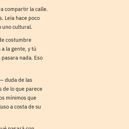
 compartir la calle.
. Leía hace poco
 uno cultural.
 de costumbre
a la gente, y tú
no pasara nada. Eso
d— duda de las
s de lo que parece
tos mínimos que
uso a costa de su
 qué pasará con