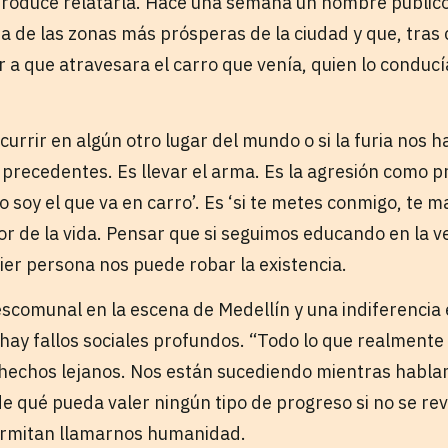
roduce relatarla. Hace una semana un hombre publicó
na de las zonas más prósperas de la ciudad y que, tras
 a que atravesara el carro que venía, quien lo conducí
currir en algún otro lugar del mundo o si la furia nos 
 precedentes. Es llevar el arma. Es la agresión como p
o soy el que va en carro’. Es ‘si te metes conmigo, te 
lor de la vida. Pensar que si seguimos educando en la 
er persona nos puede robar la existencia.
escomunal en la escena de Medellín y una indiferencia 
 hay fallos sociales profundos. “Todo lo que realmente
 hechos lejanos. Nos están sucediendo mientras habl
de qué pueda valer ningún tipo de progreso si no se re
rmitan llamarnos humanidad.