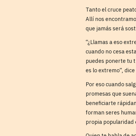
Tanto el cruce peat
Allí nos encontramo
que jamás será soste
“¿Llamas a eso extr
cuando no cesa esta 
puedes ponerte tu tr
es lo extremo”, dice
Por eso cuando salg
promesas que suenan
beneficiarte rápida
forman seres humano
propia popularidad 
Quien te habla de ac