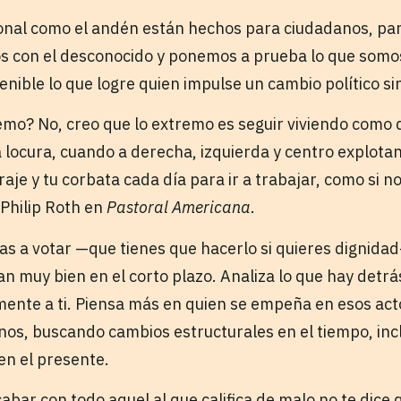
onal como el andén están hechos para ciudadanos, para
s con el desconocido y ponemos a prueba lo que somos
nible lo que logre quien impulse un cambio político sin
emo? No, creo que lo extremo es seguir viviendo como
locura, cuando a derecha, izquierda y centro explotan 
aje y tu corbata cada día para ir a trabajar, como si 
 Philip Roth en
Pastoral Americana
.
as a votar —que tienes que hacerlo si quieres dignida
 muy bien en el corto plazo. Analiza lo que hay detrá
mente a ti. Piensa más en quien se empeña en esos ac
s, buscando cambios estructurales en el tiempo, incl
en el presente.
abar con todo aquel al que califica de malo no te dice