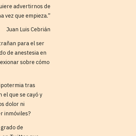
quiere advertirnos de
una vez que empieza.”
Juan Luis Cebrián
trañan para el ser
do de anestesia en
flexionar sobre cómo
ipotermia tras
 el que se cayó y
s dolor ni
r inmóviles?
 grado de