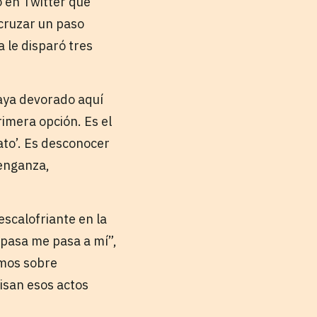
 en Twitter que
 cruzar un paso
a le disparó tres
haya devorado aquí
rimera opción. Es el
mato’. Es desconocer
venganza,
escalofriante en la
 pasa me pasa a mí”,
amos sobre
visan esos actos