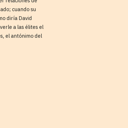
er relaciones de
tado; cuando su
o diría David
erle a las élites el
s, el antónimo del