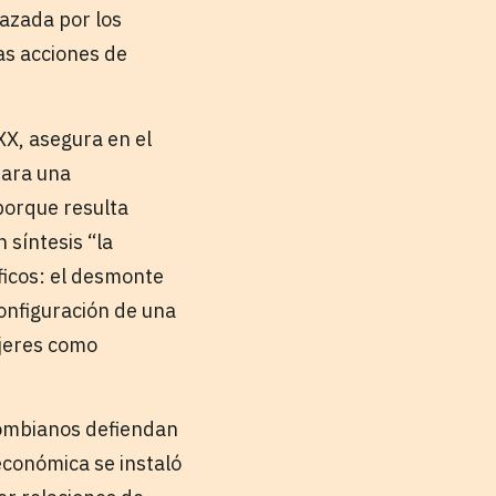
azada por los
as acciones de
XX, asegura en el
para una
porque resulta
 síntesis “la
ficos: el desmonte
configuración de una
ujeres como
lombianos defiendan
económica se instaló