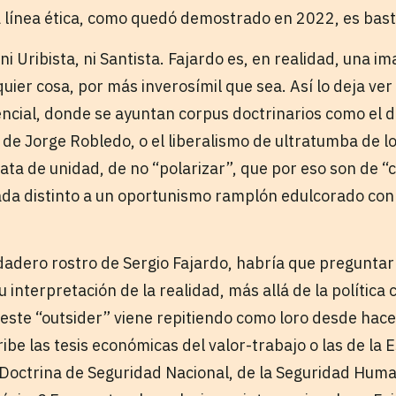
a línea ética, como quedó demostrado en 2022, es bas
 ni Uribista, ni Santista. Fajardo es, en realidad, una i
quier cosa, por más inverosímil que sea. Así lo deja ver
ncial, donde se ayuntan corpus doctrinarios como el d
e Jorge Robledo, o el liberalismo de ultratumba de l
rata de unidad, de no “polarizar”, que por eso son de “
ada distinto a un oportunismo ramplón edulcorado con
dadero rostro de Sergio Fajardo, habría que preguntar
 interpretación de la realidad, más allá de la política 
 este “outsider” viene repitiendo como loro desde hac
ibe las tesis económicas del valor-trabajo o las de la 
a Doctrina de Seguridad Nacional, de la Seguridad Huma