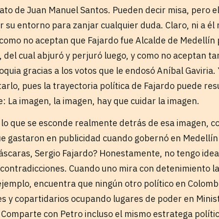
dato de Juan Manuel Santos. Pueden decir misa, pero el
 su entorno para zanjar cualquier duda. Claro, ni a él n
 como no aceptan que Fajardo fue Alcalde de Medellín 
o, del cual abjuró y perjuró luego, y como no aceptan 
quia gracias a los votos que le endosó Aníbal Gaviria.
arlo, pues la trayectoria política de Fajardo puede re
: La imagen, la imagen, hay que cuidar la imagen.
 lo que se esconde realmente detrás de esa imagen, co
ue gastaron en publicidad cuando gobernó en Medellín
áscaras, Sergio Fajardo? Honestamente, no tengo idea. 
ontradicciones. Cuando uno mira con detenimiento la
ejemplo, encuentra que ningún otro político en Colomb
iles y copartidarios ocupando lugares de poder en Mini
 Comparte con Petro incluso el mismo estratega polític