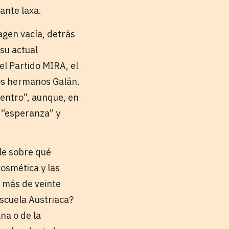
tante laxa.
magen vacía, detrás
 su actual
el Partido MIRA, el
os hermanos Galán.
centro”, aunque, en
 “esperanza” y
le sobre qué
cosmética y las
e más de veinte
Escuela Austriaca?
na o de la