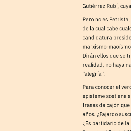
Gutiérrez Rubí, cuy
Pero no es Petrista,
de la cual cabe cual
candidatura preside
marxismo-maoísmo d
Dirán ellos que se t
realidad, no haya n
“alegría”.
Para conocer el ver
episteme sostiene su
frases de cajón que
años. ¿Fajardo suscr
¿Es partidario de l