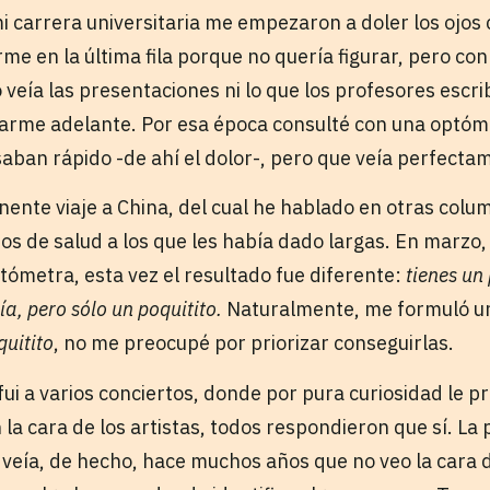
i carrera universitaria me empezaron a doler los ojos 
me en la última fila porque no quería figurar, pero con 
veía las presentaciones ni lo que los profesores escrib
rme adelante. Por esa época consulté con una optóme
saban rápido -de ahí el dolor-, pero que veía perfecta
nente viaje a China, del cual he hablado en otras col
os de salud a los que les había dado largas. En marzo
tómetra, esta vez el resultado fue diferente:
tienes un
a, pero sólo un poquitito.
Naturalmente, me formuló un
quitito
, no me preocupé por priorizar conseguirlas.
fui a varios conciertos, donde por pura curiosidad le p
n la cara de los artistas, todos respondieron que sí. La
s veía, de hecho, hace muchos años que no veo la cara 