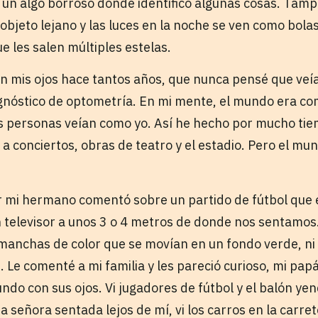
eo un algo borroso donde identifico algunas cosas. Tam
 objeto lejano y las luces en la noche se ven como bola
e les salen múltiples estelas.
en mis ojos hace tantos años, que nunca pensé que veía
agnóstico de optometría. En mi mente, el mundo era com
s personas veían como yo. Así he hecho por mucho tie
a conciertos, obras de teatro y el estadio. Pero el mu
r mi hermano comentó sobre un partido de fútbol que
televisor a unos 3 o 4 metros de donde nos sentamos. A
anchas de color que se movían en un fondo verde, ni 
n. Le comenté a mi familia y les pareció curioso, mi pap
ndo con sus ojos. Vi jugadores de fútbol y el balón ye
una señora sentada lejos de mí, vi los carros en la carr