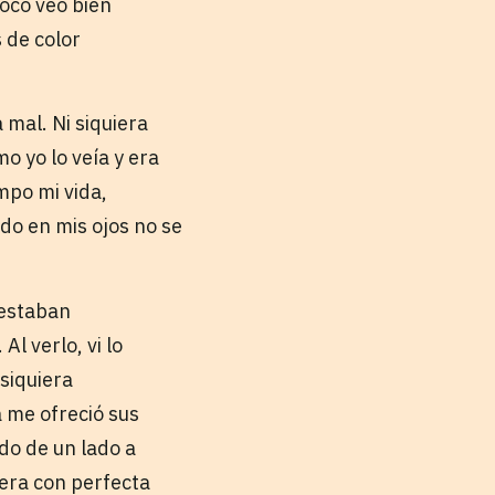
poco veo bien
s de color
 mal. Ni siquiera
o yo lo veía y era
mpo mi vida,
ndo en mis ojos no se
 estaban
l verlo, vi lo
siquiera
á me ofreció sus
ndo de un lado a
etera con perfecta