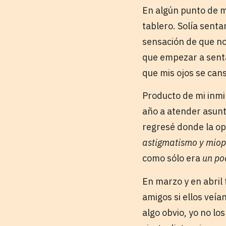
En algún punto de m
tablero. Solía sentar
sensación de que no 
que empezar a senta
que mis ojos se can
Producto de mi inmi
año a atender asunt
regresé donde la op
astigmatismo y miopí
como sólo era
un
po
En marzo y en abril 
amigos si ellos veía
algo obvio, yo no lo