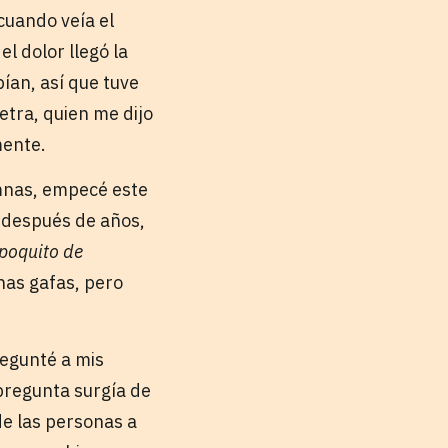
cuando veía el
el dolor llegó la
ían, así que tuve
tra, quien me dijo
mente.
umnas, empecé este
, después de años,
 poquito de
as gafas, pero
regunté a mis
 pregunta surgía de
de las personas a