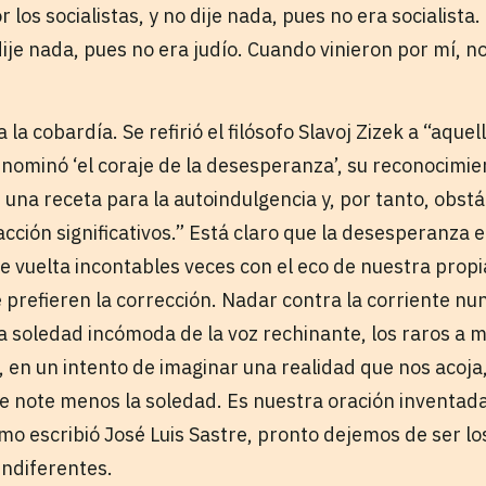
 los socialistas, y no dije nada, pues no era socialista
 dije nada, pues no era judío. Cuando vinieron por mí, 
 cobardía. Se refirió el filósofo Slavoj Zizek a “aquell
ominó ‘el coraje de la desesperanza’, su reconocimie
 una receta para la autoindulgencia y, por tanto, obst
ción significativos.” Está claro que la desesperanza e
de vuelta incontables veces con el eco de nuestra prop
ue prefieren la corrección. Nadar contra la corriente nun
a soledad incómoda de la voz rechinante, los raros 
s, en un intento de imaginar una realidad que nos acoja
 se note menos la soledad. Es nuestra oración inventad
omo escribió José Luis Sastre, pronto dejemos de ser l
indiferentes.