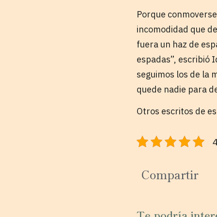
Porque conmoverse 
incomodidad que devo
fuera un haz de espad
espadas”, escribió 
seguimos los de la m
quede nadie para d
Otros escritos de e
4
Compartir
Te podría inter