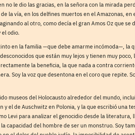
n no le dio las gracias, en la señora con la mirada perdi
 de la vía, en los delfines muertos en el Amazonas, en 
maginando al otro, como decía el gran Amos Oz que se 
 el odio.
stinto en la familia —que debe amarme incómoda—, la 
desconocidos que están muy lejos y tienen muy poco, la
rectamente la beneficia, la que nada a contra corrien
era. Soy la voz que desentona en el coro que repite. S
rido museos del Holocausto alrededor del mundo, inclu
y el de Auschwitz en Polonia, y la que escribió una te
mo Levi para analizar el genocidio desde la literatura,
o la capacidad del hombre de ser un monstruo. Soy ta
n el dolor del pueblo judío, la imposibilidad de acepta