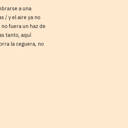
mbrarse a una
 / y el aire ya no
ya no fuera un haz de
as tanto, aquí
orra la ceguera, no