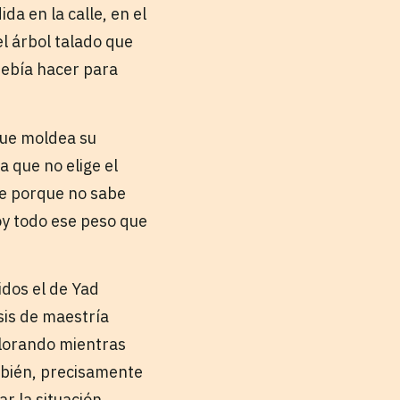
da en la calle, en el
el árbol talado que
debía hacer para
que moldea su
 que no elige el
te porque no sabe
oy todo ese peso que
idos el de Yad
sis de maestría
 llorando mientras
mbién, precisamente
r la situación