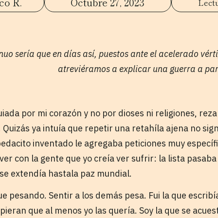
co R.
Octubre 27, 2023
uo sería que en días así, puestos ante el acelerado vérti
atreviéramos a explicar una guerra a par
uiada por mi corazón y no por dioses ni religiones, re
 Quizás ya intuía que repetir una retahíla ajena no sig
edacito inventado le agregaba peticiones muy específi
er con la gente que yo creía ver sufrir: la lista pasaba
y se extendía hastala paz mundial.
ue pesando. Sentir a los demás pesa. Fui la que escribía
pieran que al menos yo las quería. Soy la que se acue