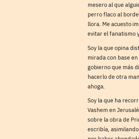
mesero al que alguie
perro flaco al borde
llora. Me acuesto i
evitar el fanatismo y
Soy la que opina di
mirada con base en 
gobierno que más di
hacerlo de otra man
ahoga.
Soy la que ha recor
Vashem en Jerusalén 
sobre la obra de Pri
escribía, asimiland
por haber ahondado e