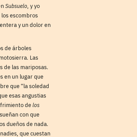
en
Subsuelo
, y yo
 los escombros
entera y un dolor en
os de árboles
 motosierra. Las
os de las mariposas.
os en un lugar que
obre que “la soledad
que esas angustias
ufrimiento de
los
 sueñan con que
 los dueños de nada.
 nadies, que cuestan