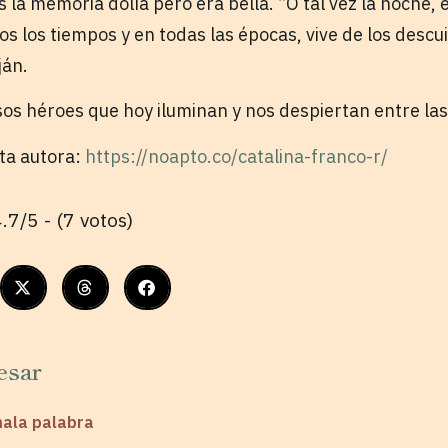
 la memoria dolía pero era bella. “O tal vez la noche, e
s los tiempos y en todas las épocas, vive de los descui
ján.
sos héroes que hoy iluminan y nos despiertan entre las
sta autora:
https://noapto.co/catalina-franco-r/
.7/5 - (7 votos)
esar
mala palabra