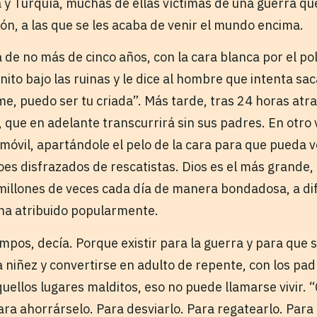
a y Turquía, muchas de ellas víctimas de una guerra qu
ón, a las que se les acaba de venir el mundo encima.
ia de no más de cinco años, con la cara blanca por el po
to bajo las ruinas y le dice al hombre que intenta sac
me, puedo ser tu criada”. Más tarde, tras 24 horas atr
 que en adelante transcurrirá sin sus padres. En otro 
inmóvil, apartándole el pelo de la cara para que pueda ve
es disfrazados de rescatistas. Dios es el más grande, 
 millones de veces cada día de manera bondadosa, a di
 ha atribuido popularmente.
empos, decía. Porque existir para la guerra y para que
la niñez y convertirse en adulto de repente, con los p
quellos lugares malditos, eso no puede llamarse vivir. 
Para ahorrárselo. Para desviarlo. Para regatearlo. Par