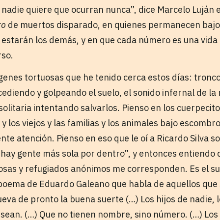
 nadie quiere que ocurran nunca”, dice Marcelo Luján 
ro
de muertos disparado, en quienes permanecen bajo
starán los demás, y en que cada número es una vida 
rso.
genes tortuosas que he tenido cerca estos días: tronc
ediendo y golpeando el suelo, el sonido infernal de la
solitaria intentando salvarlos. Pienso en los cuerpecit
s y los viejos y las familias y los animales bajo escombr
ente atención. Pienso en eso que le oí a Ricardo Silva s
“hay gente más sola por dentro”, y entonces entiendo 
osas y refugiados anónimos me corresponden. Es el s
l poema de Eduardo Galeano que habla de aquellos que
ueva de pronto la buena suerte (…) Los hijos de nadie,
sean. (…) Que no tienen nombre, sino número. (…) Los