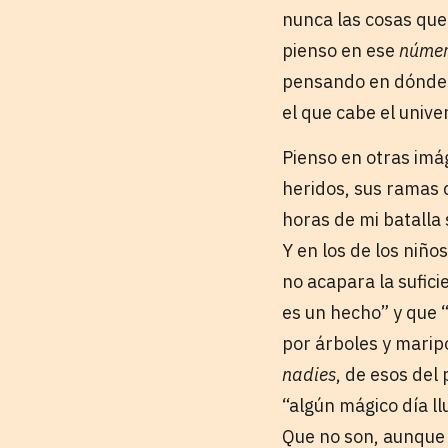
nunca las cosas que
pienso en ese
núme
pensando en dónde e
el que cabe el unive
Pienso en otras imá
heridos, sus ramas c
horas de mi batalla 
Y en los de los niño
no acapara la sufici
es un hecho” y que 
por árboles y marip
nadies
, de esos de
“algún mágico día ll
Que no son, aunque 