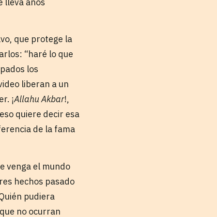
e lleva años
lvo, que protege la
arlos: “haré lo que
apados los
video liberan a un
r. ¡
Allahu Akbar
!,
eso quiere decir esa
ferencia de la fama
 se venga el mundo
adres hechos pasado
“Quién pudiera
a que no ocurran