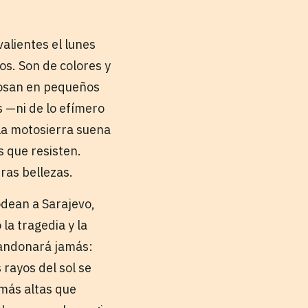
alientes el lunes
os. Son de colores y
 posan en pequeños
s —ni de lo efímero
 la motosierra suena
s que resisten.
tras bellezas.
odean a Sarajevo,
la tragedia y la
abandonará jamás:
 rayos del sol se
 más altas que