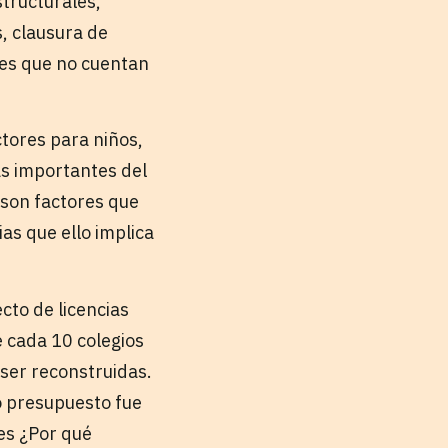
tructurales,
, clausura de
ones que no cuentan
ctores para niños,
ás importantes del
s son factores que
s que ello implica
cto de licencias
e cada 10 colegios
 ser reconstruidas.
o presupuesto fue
nes ¿Por qué