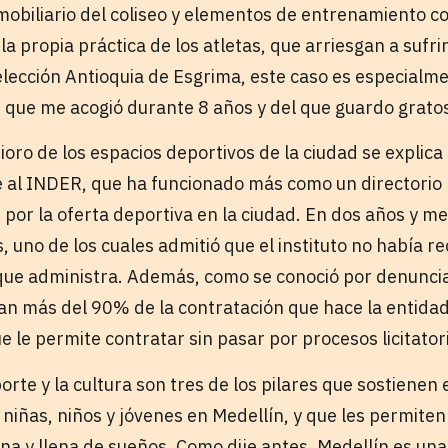
 mobiliario del coliseo y elementos de entrenamiento 
la propia práctica de los atletas, que arriesgan a sufrir
lección Antioquia de Esgrima, este caso es especialm
ar que me acogió durante 8 años y del que guardo grato
oro de los espacios deportivos de la ciudad se explica
de al INDER, que ha funcionado más como un directorio
e por la oferta deportiva en la ciudad. En dos años y m
, uno de los cuales admitió que el instituto no había 
que administra. Además, como se conoció por denuncia
an más del 90% de la contratación que hace la entidad
 le permite contratar sin pasar por procesos licitator
orte y la cultura son tres de los pilares que sostienen
niñas, niños y jóvenes en Medellín, y que les permiten
gna y llena de sueños. Como dije antes, Medellín es un