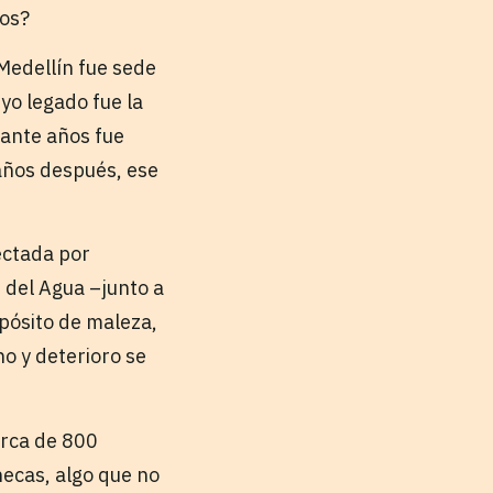
ios?
Medellín fue sede
yo legado fue la
rante años fue
años después, ese
ectada por
 del Agua –junto a
epósito de maleza,
no y deterioro se
erca de 800
necas, algo que no