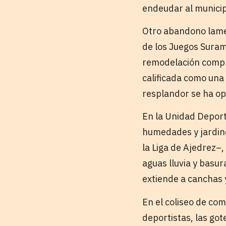
endeudar al municip
Otro abandono lamen
de los Juegos Surame
remodelación comple
calificada como una
resplandor se ha o
En la Unidad Deport
humedades y jardine
la Liga de Ajedrez–,
aguas lluvia y basur
extiende a canchas 
En el coliseo de co
deportistas, las got