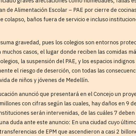
nciado graves afectaciones como humedades, fallas es
an de Alimentación Escolar – PAE por cierre de cocinas
e colapso, baños fuera de servicio e incluso instituci
e suma gravedad, pues los colegios son entornos prote
en muchos casos, el lugar donde reciben las comidas m
colegios, la suspensión del PAE, y los espacios indigno
e el riesgo de deserción, con todas las consecuencia
vida de niños y jóvenes de Medellín.
ucación anunció que presentará en el Concejo un proye
millones con cifras según las cuales, hay daños en 9 d
instituciones serán intervenidas, de las cuáles 7 deben
una duda ante este anuncio: En una ciudad cuyo últim
n transferencias de EPM que ascendieron a casi 2 billo