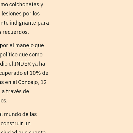
como colchonetas y
 lesiones por los
ente indignante para
s recuerdos.
 por el manejo que
 político que como
edio el INDER ya ha
recuperado el 10% de
s en el Concejo, 12
 a través de
ios.
 el mundo de las
 construir un
a ciudad que cuenta