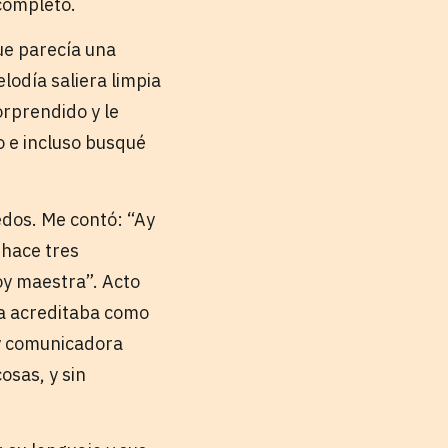
 completo.
ue parecía una
lodía saliera limpia
rprendido y le
 e incluso busqué
edos. Me contó: “Ay
 hace tres
oy maestra”. Acto
la acreditaba como
oy comunicadora
osas, y sin