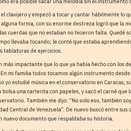
cómo era posible sacar una melodía sin el instrumento
el clavijero y empezó a tocar y cantar hábilmente lo q
 alguna forma, con su enorme destreza logró que la me
as cuerdas que no estaban no hicieron falta. Quedé so
mpo llevaba tocando; le conté que estaba aprendiendo
s tablaturas de ejercicios.
n más impactante que lo que ya había hecho con los d
a. En mi familia todos tocamos algún instrumento desde
so yo estudié música en el conservatorio en Caracas, s
 bolsa una carterita con papeles, y sacó el carné que 
ervatorio. También me dijo: “No solo eso, también s
idad Central de Venezuela”. De nuevo buscó entre sus c
n nuevo documento que respaldaba su historia.