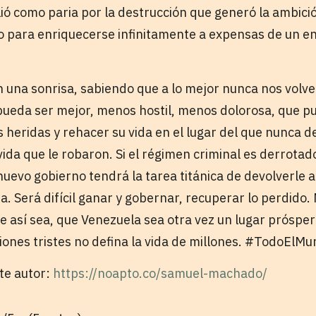
alió como paria por la destrucción que generó la ambici
lo para enriquecerse infinitamente a expensas de un 
una sonrisa, sabiendo que a lo mejor nunca nos volve
pueda ser mejor, menos hostil, menos dolorosa, que p
eridas y rehacer su vida en el lugar del que nunca deb
 vida que le robaron. Si el régimen criminal es derrotado
uevo gobierno tendrá la tarea titánica de devolverle a
a. Será difícil ganar y gobernar, recuperar lo perdido
e así sea, que Venezuela sea otra vez un lugar prósper
iones tristes no defina la vida de millones. #TodoE
ste autor:
https://noapto.co/samuel-machado/