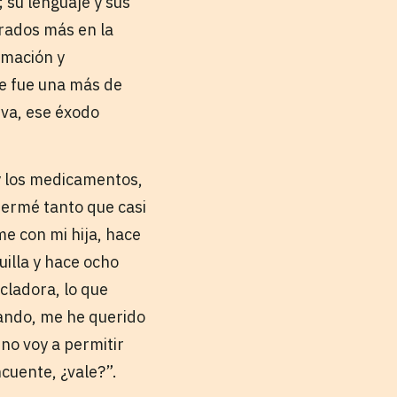
 su lenguaje y sus
trados más en la
rmación y
te fue una más de
va, ese éxodo
y los medicamentos,
fermé tanto que casi
me con mi hija, hace
illa y hace ocho
cladora, lo que
ando, me he querido
no voy a permitir
cuente, ¿vale?”.