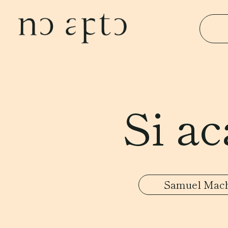
Si ac
Samuel Mac