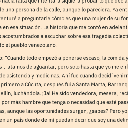
hacía falta que intentara siquiera probar lo que decía;
de una persona de la calle, aunque lo pareciera. Ya en
enturé a preguntarle cómo es que una mujer de su fo
 en esa situación. La historia que me contó en adelan
 acostumbrados a escuchar sobre esa tragedia colecti
do el pueblo venezolano.
o: “Cuando todo empezó a ponerse escaso, la comida 
s tratamos de aguantar, pero solo hasta que yo me en
de asistencia y medicinas. Ahí fue cuando decidí venir
 primero a Cúcuta, después fui a Santa Marta, Barranqu
llín, luchándola. ¡Ja! He sido vendedora, mesera, reci
a, por más hambre que tenga o necesidad que esté pas
as, aunque las oportunidades surgen, ¿sabes? Pero yo 
 en un país donde de mí puedan decir que soy una delin