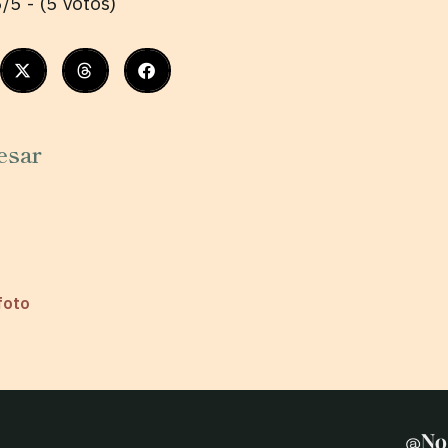
/5 - (5 votos)
esar
foto