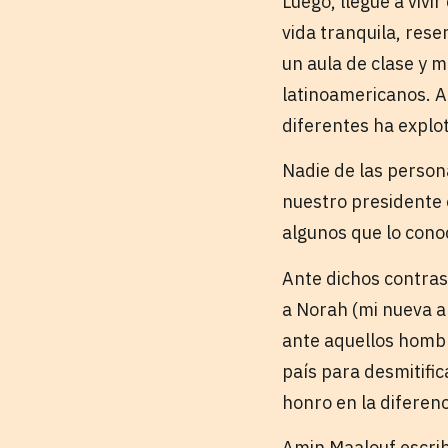
Luego, llegué a vivi
vida tranquila, rese
un aula de clase y 
latinoamericanos. A
diferentes ha explo
Nadie de las person
nuestro presidente 
algunos que lo cono
Ante dichos contras
a Norah (mi nueva a
ante aquellos hombr
país para desmitifi
honro en la diferen
Amin Maalouf escrib