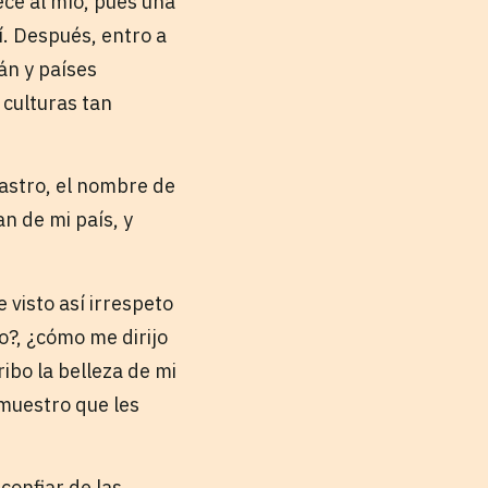
rece al mío, pues una
í. Después, entro a
án y países
 culturas tan
astro, el nombre de
n de mi país, y
visto así irrespeto
?, ¿cómo me dirijo
ibo la belleza de mi
emuestro que les
confiar de las