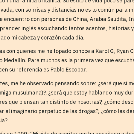
r con una familia británica. Su estilo de vida poco se pa
rvada, con sonrisas y distancias no es lo común para m
me encuentro con personas de China, Arabia Saudita, Ir
prender inglés escuchando tantos acentos, historias y
tado mi cabeza y corazón cada día.
as con quienes me he topado conoce a Karol G, Ryan C
o Medellín. Para muchos es la primera vez que escucha
cen su referencia es Pablo Escobar.
tes, me he observado pensando sobre: ¿será que si me 
miga musulmana)?, ¿será que estoy hablando muy duro
es que piensan tan distinto de nosotras?, ¿cómo descr
car el imaginario perpetuo de las drogas?, ¿cómo les d
cia?
ía en 1999: “Mi vida de escritor me ha enseñado a des