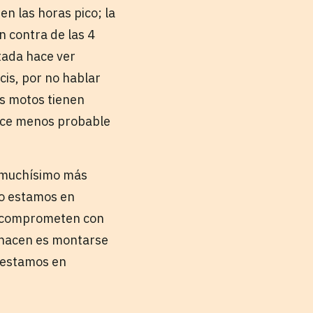
n las horas pico; la
n contra de las 4
tada hace ver
icis, por no hablar
as motos tienen
hace menos probable
es muchísimo más
do estamos en
se comprometen con
e hacen es montarse
e estamos en