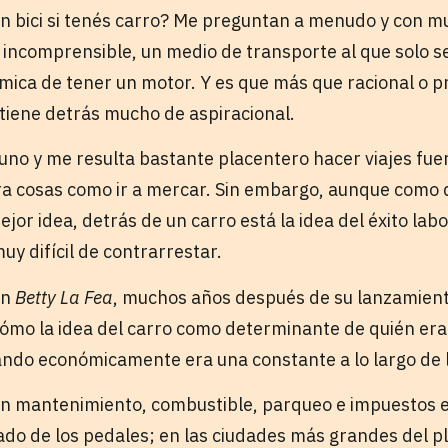
 en bici si tenés carro? Me preguntan a menudo y con m
 incomprensible, un medio de transporte al que solo s
ica de tener un motor. Y es que más que racional o prá
tiene detrás mucho de aspiracional.
no y me resulta bastante placentero hacer viajes fuera
ara cosas como ir a mercar. Sin embargo, aunque como d
ejor idea, detrás de un carro está la idea del éxito labo
muy difícil de contrarrestar.
en
Betty La Fea
, muchos años después de su lanzamient
ómo la idea del carro como determinante de quién era
ando económicamente era una constante a lo largo de l
 en mantenimiento, combustible, parqueo e impuestos e
lado de los pedales; en las ciudades más grandes del p