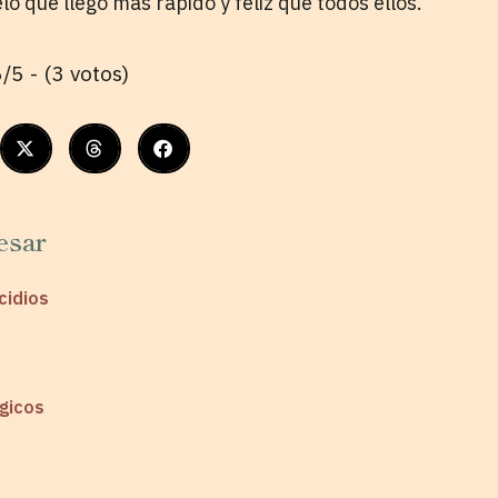
 que llego más rápido y feliz que todos ellos.
/5 - (3 votos)
esar
cidios
ágicos