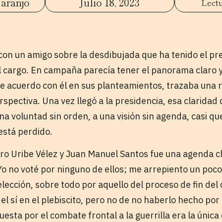
aranjo
Julio 18, 2023
on un amigo sobre la desdibujada que ha tenido el pr
 cargo. En campaña parecía tener el panorama claro 
de acuerdo con él en sus planteamientos, trazaba una r
spectiva. Una vez llegó a la presidencia, esa claridad 
na voluntad sin orden, a una visión sin agenda, casi qu
 está perdido.
varo Uribe Vélez y Juan Manuel Santos fue una agenda c
 Yo no voté por ninguno de ellos; me arrepiento un poc
lección, sobre todo por aquello del proceso de fin del 
el sí en el plebiscito, pero no de no haberlo hecho po
esta por el combate frontal a la guerrilla era la únic