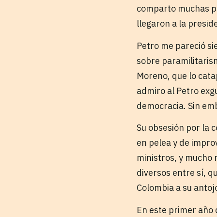
comparto muchas pos
llegaron a la presi
Petro me pareció si
sobre paramilitaris
Moreno, que lo catap
admiro al Petro exgu
democracia. Sin emb
Su obsesión por la 
en pelea y de improv
ministros, y mucho 
diversos entre sí, q
Colombia a su antoj
En este primer año d