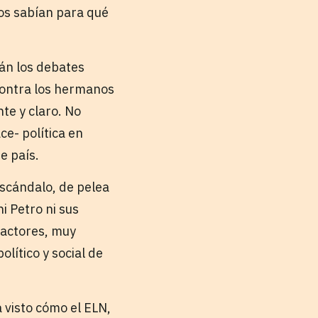
os sabían para qué
tán los debates
 contra los hermanos
te y claro. No
ce- política en
e país.
escándalo, de pelea
i Petro ni sus
 actores, muy
lítico y social de
 visto cómo el ELN,