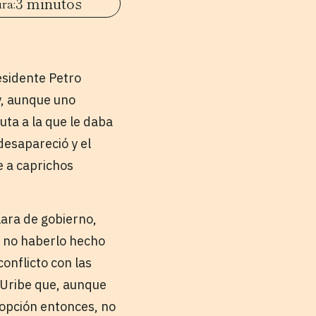
3 minutos
esidente Petro
y, aunque uno
uta a la que le daba
desapareció y el
e a caprichos
lara de gobierno,
o no haberlo hecho
conflicto con las
r Uribe que, aunque
a opción entonces, no