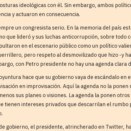
turas ideológicas con él. Sin embargo, ambos polític
dencia y actuaron en consecuencia.
empre un congresista serio. En la memoria del país es
mo que lideró y sus luchas anticorrupción, sobre todo
ultaron en el escenario público como un político valien
errillero, pero respeto al desmovilizado que hizo -y ha
argo, con Petro presidente no hay una agenda clara d
coyuntura hace que su gobierno vaya de escándalo en 
isación en improvisación. Aquí la agenda no la ponen n
menos sus planes o visiones. La agenda la ponen otros
ue tienen intereses privados que descarrilan el rumbo po
o.
e gobierno, el presidente, atrincherado en Twitter, ha