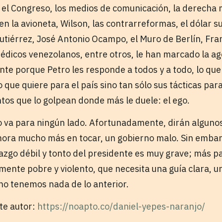
, el Congreso, los medios de comunicación, la derecha
n la avioneta, Wilson, las contrarreformas, el dólar s
utiérrez, José Antonio Ocampo, el Muro de Berlín, Fran
médicos venezolanos, entre otros, le han marcado la ag
e porque Petro les responde a todos y a todo, lo que
o que quiere para el país sino tan sólo sus tácticas par
tos que lo golpean donde más le duele: el ego.
no va para ningún lado. Afortunadamente, dirán alguno
mora mucho más en tocar, un gobierno malo. Sin embarg
razgo débil y tonto del presidente es muy grave; más p
ente pobre y violento, que necesita una guía clara, un
 no tenemos nada de lo anterior.
ste autor:
https://noapto.co/daniel-yepes-naranjo/