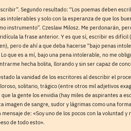
escribir”. Segundo resultado: “Los poemas deben escrib
s intolerables y solo con la esperanza de que los buen
omo instrumento”. Czeslaw Milosz. Me perdonarán, per
dícula la frase anterior. Y es que sí, escribir es difícil
ien), pero de ahí a que deba hacerse “bajo penas intol
Lo que es a mí, bajo una pena intolerable, no me obligu
trarme hecha bolita, llorando y sin ser capaz de co
ado la vanidad de los escritores al describir el proce
roso, solitario, trágico (entre otros mil adjetivos ex
 que la gente los envidia (hay miles de aspirantes a esc
ta imagen de sangre, sudor y lágrimas como una forma d
n mensaje de: «Soy uno de los pocos con la voluntad y 
 peso de todo esto».