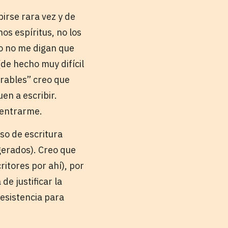
irse rara vez y de
os espíritus, no los
o no me digan que
 (de hecho muy difícil
erables” creo que
en a escribir.
ncentrarme.
so de escritura
agerados). Creo que
ritores por ahí), por
e justificar la
resistencia para