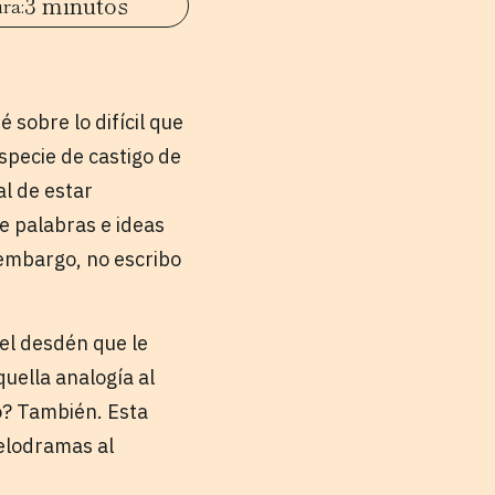
3 minutos
 sobre lo difícil que
specie de castigo de
al de estar
 palabras e ideas
 embargo, no escribo
 el desdén que le
quella analogía al
do? También. Esta
elodramas al