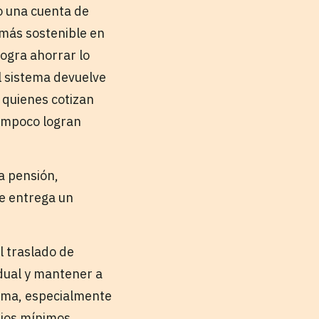
o una cuenta de
 más sostenible en
logra ahorrar lo
l sistema devuelve
o quienes cotizan
tampoco logran
a pensión,
e entrega un
l traslado de
dual y mantener a
lema, especialmente
rios mínimos.