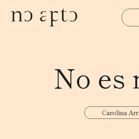
No es 
Carolina Arr