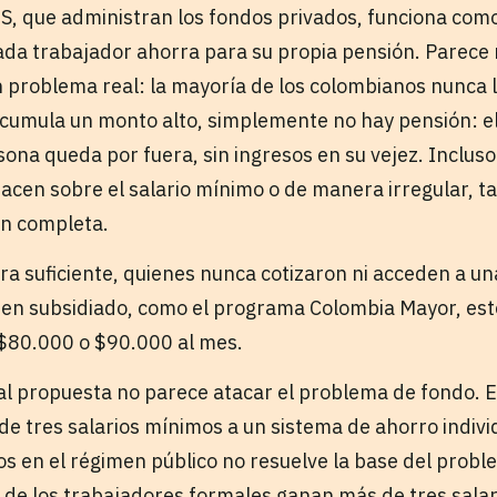
AIS, que administran los fondos privados, funciona com
Cada trabajador ahorra para su propia pensión. Parece
un problema real: la mayoría de los colombianos nunca 
e acumula un monto alto, simplemente no hay pensión: e
sona queda por fuera, sin ingresos en su vejez. Inclus
 hacen sobre el salario mínimo o de manera irregular, 
ón completa.
ra suficiente, quienes nunca cotizaron ni acceden a un
en subsidiado, como el programa Colombia Mayor, est
 $80.000 o $90.000 al mes.
l propuesta no parece atacar el problema de fondo. E
e tres salarios mínimos a un sistema de ahorro indivi
 en el régimen público no resuelve la base del prob
 de los trabajadores formales ganan más de tres sala