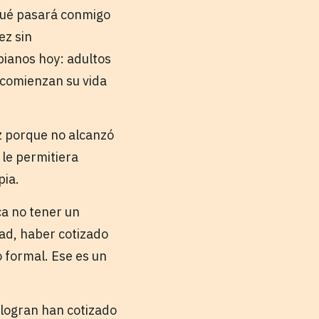
¿Qué pasará conmigo
ez sin
bianos hoy: adultos
 comienzan su vida
z porque no alcanzó
le permitiera
pia.
ca no tener un
dad, haber cotizado
 formal. Ese es un
 logran han cotizado