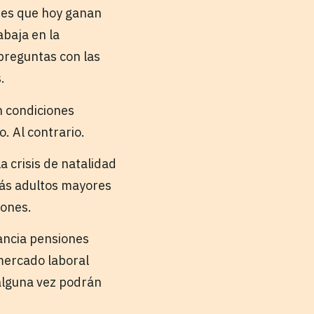
ores que hoy ganan
baja en la
 preguntas con las
.
n condiciones
. Al contrario.
a crisis de natalidad
más adultos mayores
iones.
nancia pensiones
mercado laboral
i alguna vez podrán