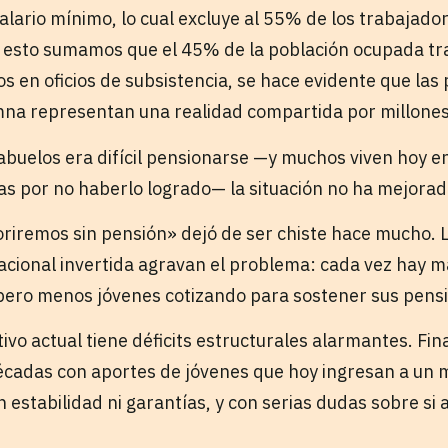
alario mínimo, lo cual excluye al 55% de los trabajad
a esto sumamos que el 45% de la población ocupada tra
s en oficios de subsistencia, se hace evidente que las
umna representan una realidad compartida por millones
 abuelos era difícil pensionarse —y muchos viven hoy e
 por no haberlo logrado— la situación no ha mejorado
riremos sin pensión» dejó de ser chiste hace mucho. L
acional invertida agravan el problema: cada vez hay 
pero menos jóvenes cotizando para sostener sus pens
ivo actual tiene déficits estructurales alarmantes. Fi
cadas con aportes de jóvenes que hoy ingresan a un 
sin estabilidad ni garantías, y con serias dudas sobre s