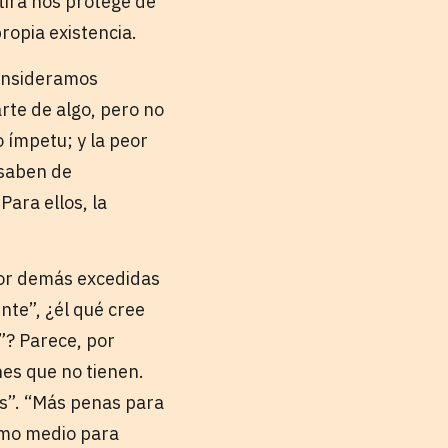
tira nos protege de
ropia existencia.
consideramos
te de algo, pero no
 ímpetu; y la peor
 saben de
ara ellos, la
por demás excedidas
nte”, ¿él qué cree
e”? Parece, por
nes que no tienen.
os”. “Más penas para
omo medio para