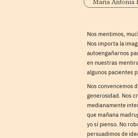
María Antonia 
Nos mentimos, much
Nos importa la imag
autoengañarnos par
en nuestras mentira
algunos pacientes ps
Nos convencemos d
generosidad. Nos cr
medianamente inter
que mañana madruga
yo sí pienso. No robo
persuadimos de idea