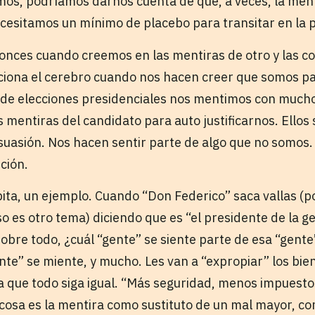
os, podríamos darnos cuenta de que, a veces, la men
ecesitamos un mínimo de placebo para transitar en la p
onces cuando creemos en las mentiras de otro y las 
iona el cerebro cuando nos hacen creer que somos par
de elecciones presidenciales nos mentimos con mucho
s mentiras del candidato para auto justificarnos. Ellos
uasión. Nos hacen sentir parte de algo que no somos. P
ción.
pita, un ejemplo. Cuando “Don Federico” saca vallas (
o es otro tema) diciendo que es “el presidente de la ge
 sobre todo, ¿cuál “gente” se siente parte de esa “gent
nte” se miente, y mucho. Les van a “expropiar” los bie
a que todo siga igual. “Más seguridad, menos impuest
 cosa es la mentira como sustituto de un mal mayor, c