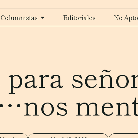
Columnistas
Editoriales
No Apto
 para señori
él…nos men