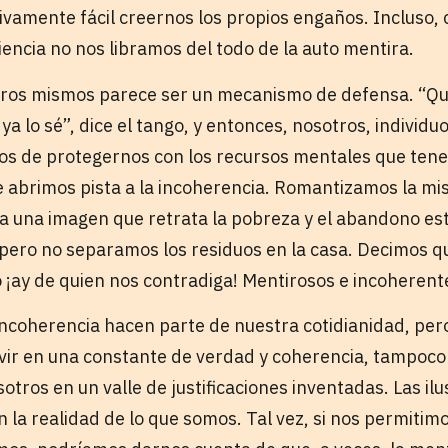
tivamente fácil creernos los propios engaños. Incluso
iencia no nos libramos del todo de la auto mentira.
ros mismos parece ser un mecanismo de defensa. “Qu
ya lo sé”, dice el tango, y entonces, nosotros, individu
s de protegernos con los recursos mentales que tene
le abrimos pista a la incoherencia. Romantizamos la m
a una imagen que retrata la pobreza y el abandono es
 pero no separamos los residuos en la casa. Decimos qu
 ¡ay de quien nos contradiga! Mentirosos e incoherent
 incoherencia hacen parte de nuestra cotidianidad, pero, 
vir en una constante de verdad y coherencia, tampoc
sotros en un valle de justificaciones inventadas. Las il
 la realidad de lo que somos. Tal vez, si nos permitim