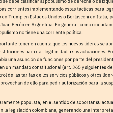
no se debe clasificar al populismo de derecha o de izq
as corrientes implementando estas tácticas para logr
 en Trump en Estados Unidos o Berlusconi en Italia, 
o Juan Perón en Argentina. En general, como ciudadan
opulismo no tiene una corriente política.
mportante tener en cuenta que los nuevos líderes se ap
 instituciones para dar legitimidad a sus actuaciones. 
bia una asunción de funciones por parte del presiden
n un mandato constitucional (art. 365 y siguientes de 
rol de las tarifas de los servicios públicos y otros líde
aprovechan de ello para pedir autorización para la sus
laramente populista, en el sentido de soportar su actu
en la legislación colombiana, generando una interpret