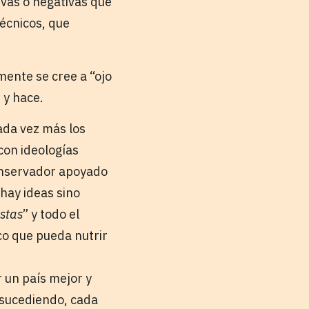
ivas o negativas que
écnicos, que
mente se cree a “ojo
 y hace.
ada vez más los
 con ideologías
onservador apoyado
hay ideas sino
istas
” y todo el
co que pueda nutrir
r un país mejor y
 sucediendo, cada