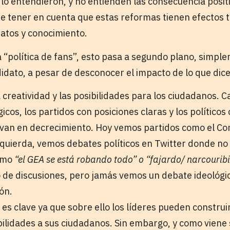
 lo entendieron, y no entienden las consecuencia posit
e tener en cuenta que estas reformas tienen efectos t
datos y conocimiento.
 “política de fans”, esto pasa a segundo plano, simple
idato, a pesar de desconocer el impacto de lo que dice
creatividad y las posibilidades para los ciudadanos. C
icos, los partidos con posiciones claras y los políticos
van en decrecimiento. Hoy vemos partidos como el C
zquierda, vemos debates políticos en Twitter donde no 
omo
“el GEA se está robando todo” o “fajardo/ narcourib
o de discusiones, pero jamás vemos un debate ideológi
ón.
 es clave ya que sobre ello los líderes pueden construi
ilidades a sus ciudadanos. Sin embargo, y como viene