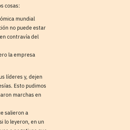
os cosas:
onómica mundial
ción no puede estar
en contravía del
pero la empresa
s líderes y, dejen
esías. Esto pudimos
izaron marchas en
e salieron a
i lo leyeron, en un