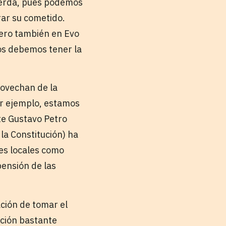
uierda, pues podemos
ar su cometido.
pero también en Evo
os debemos tener la
rovechan de la
Por ejemplo, estamos
te Gustavo Petro
la Constitución) ha
res locales como
pensión de las
ación de tomar el
ación bastante