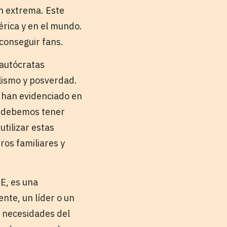
n extrema. Este
érica y en el mundo.
 conseguir fans.
 autócratas
ulismo y posverdad.
e han evidenciado en
l debemos tener
tilizar estas
ros familiares y
E, es una
nte, un líder o un
s necesidades del