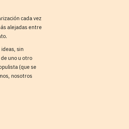
arización cada vez
más alejadas entre
ato.
ideas, sin
 de uno u otro
opulista (que se
imos, nosotros