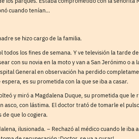
de los parques. Estaba comprometido con la señorita
onó cuando tenían…
madre se hizo cargo de la familia.
l todos los fines de semana. Y ve televisión la tarde 
sear con su novia en la moto y van a San Jerónimo o a 
ospital General en observación ha perdido completam
e espera, es su prometida con la que se iba a casar.
olteó y miró a Magdalena Duque, su prometida que le
n asco, con lástima. El doctor trató de tomarle el puls
 de que lo cogiera.
alena, ilusionada. – Rechazó al médico cuando le iba a
ntoma de recuperación ¡Doctor, se va a curar!