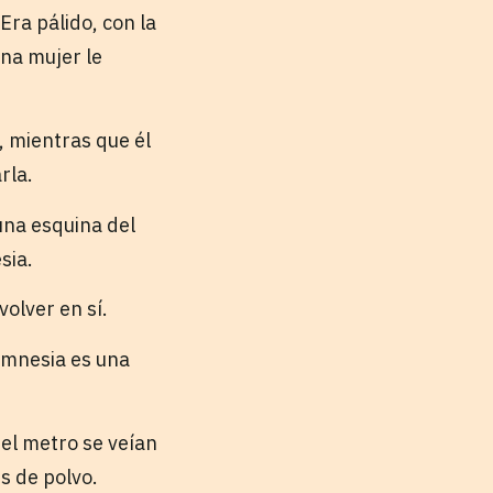
Era pálido, con la
una mujer le
, mientras que él
rla.
una esquina del
sia.
olver en sí.
amnesia es una
del metro se veían
s de polvo.