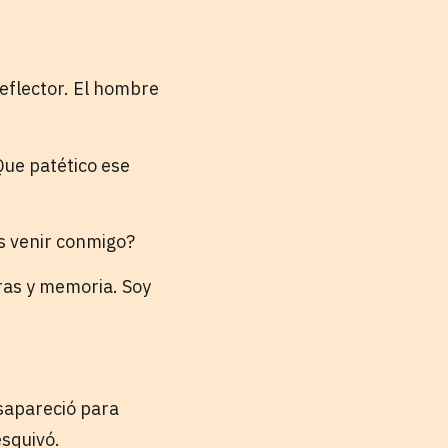
eflector. El hombre
Que patético ese
s venir conmigo?
oras y memoria. Soy
esapareció para
esquivó.