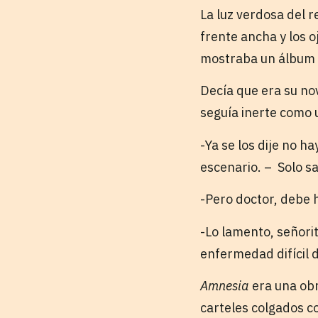
La luz verdosa del r
frente ancha y los 
mostraba un álbum 
Decía que era su nov
seguía inerte como u
-Ya se los dije no h
escenario. – Solo s
-Pero doctor, debe h
-Lo lamento, señori
enfermedad difícil d
Amnesia
era una obr
carteles colgados co