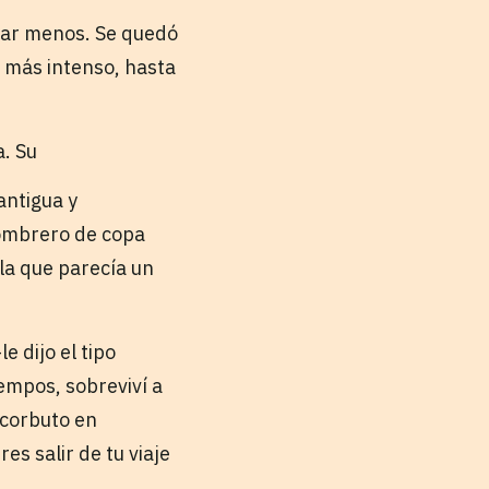
rtar menos. Se quedó
z más intenso, hasta
a. Su
antigua y
sombrero de copa
la que parecía un
e dijo el tipo
iempos, sobreviví a
scorbuto en
res salir de tu viaje