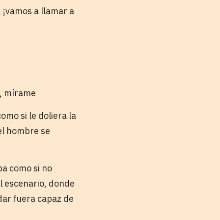
, ¡vamos a llamar a
e, mírame
mo si le doliera la
el hombre se
ba como si no
el escenario, donde
dar fuera capaz de