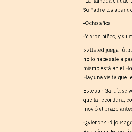
-La llamada ciudad 
Su Padre los aband
-Ocho años
-Y eran niños, y su 
>>Usted juega fútbo
no lo hace sale a pa
mismo está en el H
Hay una visita que l
Esteban García se v
que la recordara, co
movió el brazo antes
-¿Vieron? -dijo Magd
Reacciona. Es un sí