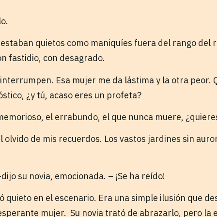
lo.
r estaban quietos como maniquíes fuera del rango del r
on fastidio, con desagrado.
interrumpen. Esa mujer me da lástima y la otra peor. 
stico, ¿y tú, acaso eres un profeta?
memorioso, el errabundo, el que nunca muere, ¿quiere
l olvido de mis recuerdos. Los vastos jardines sin aur
dijo su novia, emocionada. – ¡Se ha reído!
 quieto en el escenario. Era una simple ilusión que d
esperante mujer. Su novia trató de abrazarlo, pero la 