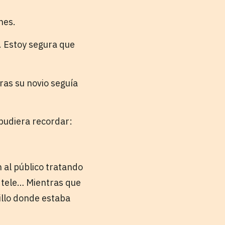
nes.
. Estoy segura que
ras su novio seguía
pudiera recordar:
n al público tratando
a tele… Mientras que
illo donde estaba