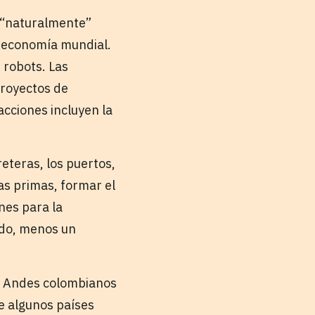
 “naturalmente”
a economía mundial.
 robots. Las
proyectos de
cciones incluyen la
reteras, los puertos,
as primas, formar el
nes para la
todo, menos un
los Andes colombianos
de algunos países