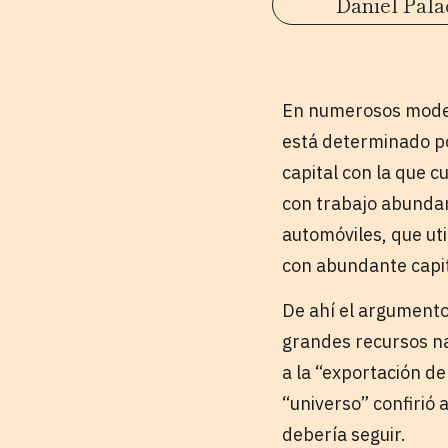
Daniel Pala
En numerosos modelo
está determinado po
capital con la que 
con trabajo abunda
automóviles, que uti
con abundante capit
De ahí el argument
grandes recursos nat
a la “exportación de
“universo” confirió
debería seguir.