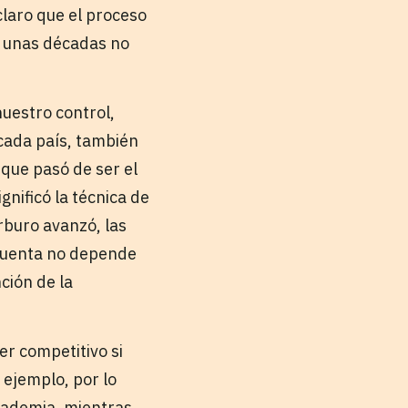
claro que el proceso
e unas décadas no
nuestro control,
 cada país, también
que pasó de ser el
gnificó la técnica de
rburo avanzó, las
 cuenta no depende
nción de la
er competitivo si
 ejemplo, por lo
academia, mientras