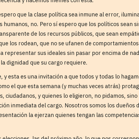
decencia y hacemos memes con esta.
 espero que la clase política sea inmune al error, ilumi
s humanos, no. Pero sí espero que los políticos sean s
ansparente de los recursos públicos, que sean empáti
 que los rodean, que no se ufanen de comportamientos
ra representar sus ideales sin pasar por encima de nad
a dignidad que su cargo requiere.
 y esta es una invitación a que todos y todas lo hagam
mo el que esta semana (y muchas veces atrás) protag
s, ciudadanos, y quienes lo eligieron, no pidamos, sino
ción inmediata del cargo. Nosotros somos los dueños d
resentación la ejerzan quienes tengan las competencia
s elecciones, las del próximo año, lo que nos correspo