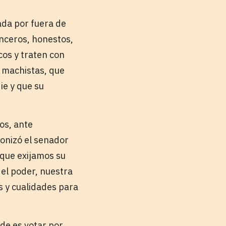
nada por fuera de
inceros, honestos,
cos y traten con
 machistas, que
ie y que su
os, ante
onizó el senador
 que exijamos su
el poder, nuestra
s y cualidades para
nde es votar por