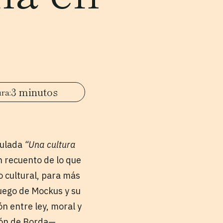
3 minutos
tulada
“Una cultura
un recuento de lo que
o cultural, para más
Luego de Mockus y su
ón entre ley, moral y
nión de Borda—