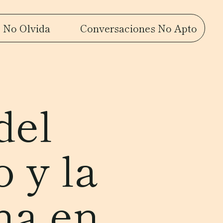
 No Olvida
Conversaciones No Apto
del
 y la
na en