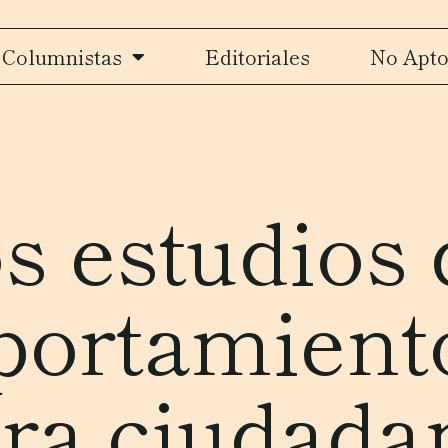
Columnistas
Editoriales
No Apto
s estudios 
ortamiento
ura ciudada