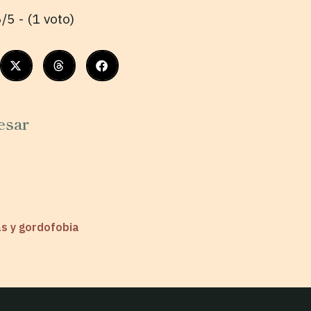
/5 - (1 voto)
esar
as y gordofobia