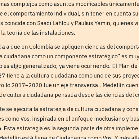
mas complejos como asuntos modificables únicamente
e el comportamiento individual, sin tener en cuenta s
s coincide con Saadi Lahlou y Paulius Yamin, quienes 
la teoría de las instalaciones.
rda a que en Colombia se apliquen ciencias del compor
a ciudadana como un componente estratégico” es muy v
o es algo generalizado, ya viene ocurriendo. El Plan de
 tiene a la cultura ciudadana como uno de sus proyec
rollo 2017–2020 fue un eje transversal. Medellín cuen
a de cultura ciudadana pensada desde las ciencias del
 se ejecuta la estrategia de cultura ciudadana y cons
es como Vos, inspirada en el enfoque mockusiano y bas
 Esta estrategia es la segunda parte de otra implem
dellín está llena de Ciudadanos como Vos. Y más allá