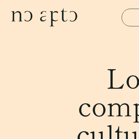
Lo
comp
cult