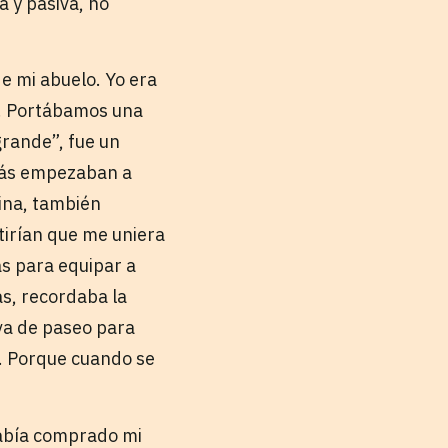
 y pasiva, no
 mi abuelo. Yo era
as. Portábamos una
grande”, fue un
pás empezaban a
dina, también
tirían que me uniera
as para equipar a
s, recordaba la
va de paseo para
. Porque cuando se
había comprado mi