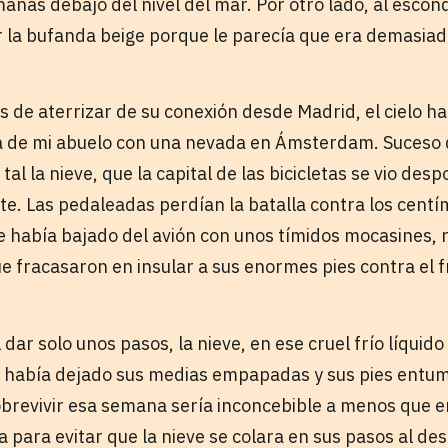
anas debajo del nivel del mar. Por otro lado, al escon
r la bufanda beige porque le parecía que era demasiad
 de aterrizar de su conexión desde Madrid, el cielo ha
a de mi abuelo con una nevada en Ámsterdam. Suceso 
 tal la nieve, que la capital de las bicicletas se vio de
te. Las pedaleadas perdían la batalla contra los centí
se había bajado del avión con unos tímidos mocasines
e fracasaron en insular a sus enormes pies contra el f
l dar solo unos pasos, la nieve, en ese cruel frío líquid
, había dejado sus medias empapadas y sus pies entum
obrevivir esa semana sería inconcebible a menos que 
para evitar que la nieve se colara en sus pasos al des