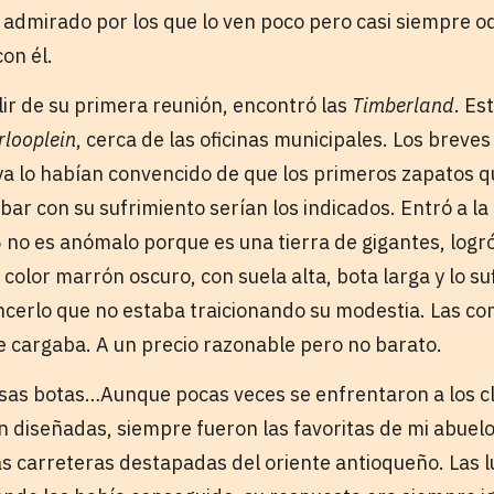
 admirado por los que lo ven poco pero casi siempre o
con él.
lir de su primera reunión, encontró las
Timberland
. Es
rlooplein
, cerca de las oficinas municipales. Los breve
s ya lo habían convencido de que los primeros zapatos 
r con su sufrimiento serían los indicados. Entró a la 
6 no es anómalo porque es una tierra de gigantes, logr
, color marrón oscuro, con suela alta, bota larga y lo s
cerlo que no estaba traicionando su modestia. Las c
e cargaba. A un precio razonable pero no barato.
esas botas…Aunque pocas veces se enfrentaron a los c
n diseñadas, siempre fueron las favoritas de mi abuel
 carreteras destapadas del oriente antioqueño. Las lu