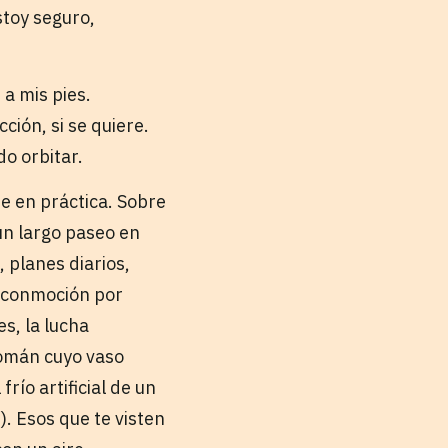
stoy seguro,
a mis pies.
ción, si se quiere.
do orbitar.
e en práctica. Sobre
 un largo paseo en
, planes diarios,
e conmoción por
s, la lucha
Román cuyo vaso
río artificial de un
). Esos que te visten