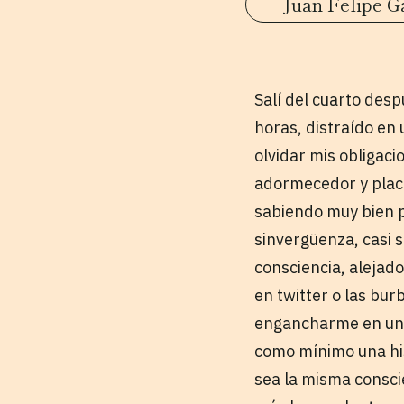
Juan Felipe G
Salí del cuarto des
horas, distraído en
olvidar mis obligaci
adormecedor y place
sabiendo muy bien 
sinvergüenza, casi 
consciencia, alejado
en twitter o las bu
engancharme en una 
como mínimo una his
sea la misma conscie