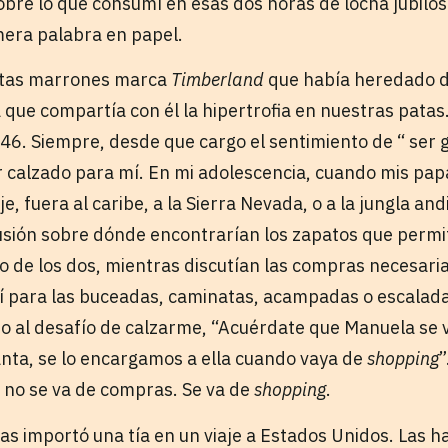
bre lo que consumí en esas dos horas de locha jubilosa
mera palabra en papel.
otas marrones marca
Timberland
que había heredado de
ia que compartía con él la hipertrofia en nuestras pat
 46. Siempre, desde que cargo el sentimiento de “ ser 
 calzado para mí. En mi adolescencia, cuando mis pa
je, fuera al caribe, a la Sierra Nevada, o a la jungla an
usión sobre dónde encontrarían los zapatos que permi
no de los dos, mientras discutían las compras necesari
 para las buceadas, caminatas, acampadas o escalada
 al desafío de calzarme, “Acuérdate que Manuela se 
nta, se lo encargamos a ella cuando vaya de
shopping
”
 no se va de compras. Se va de
shopping
.
las importó una tía en un viaje a Estados Unidos. Las 