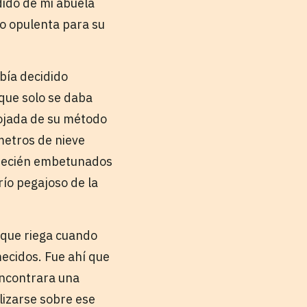
dido de mi abuela
o opulenta para su
bía decidido
que solo se daba
spojada de su método
metros de nieve
, recién embetunados
río pegajoso de la
o que riega cuando
ecidos. Fue ahí que
encontrara una
lizarse sobre ese