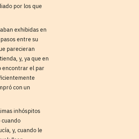
diado por los que
taban exhibidas en
s pasos entre su
que parecieran
tienda, y, ya que en
ó encontrar el par
uficientemente
ompró con un
limas inhóspitos
o cuando
cía, y, cuando le