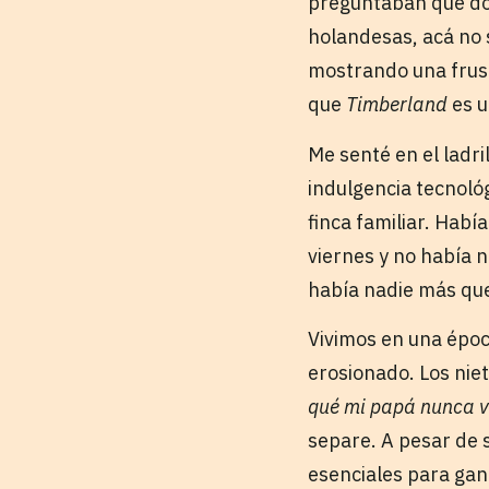
preguntaban que dón
holandesas, acá no s
mostrando una frust
que
Timberland
es u
Me senté en el ladri
indulgencia tecnoló
finca familiar. Habí
viernes y no había n
había nadie más qu
Vivimos en una époc
erosionado. Los nie
qué mi papá nunca v
separe. A pesar de 
esenciales para gan