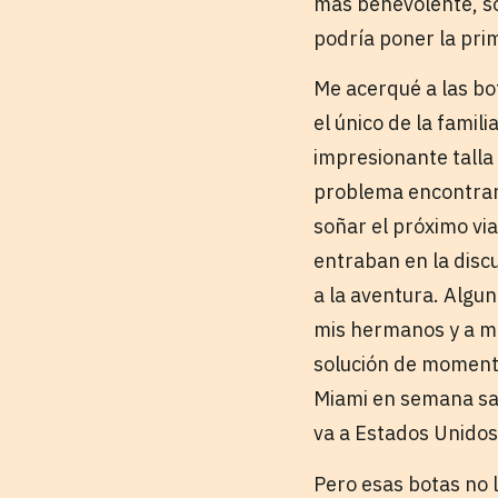
más benevolente, so
podría poner la pri
Me acerqué a las b
el único de la famil
impresionante talla
problema encontrar
soñar el próximo via
entraban en la disc
a la aventura. Algu
mis hermanos y a mí
solución de momento
Miami en semana sa
va a Estados Unidos
Pero esas botas no 