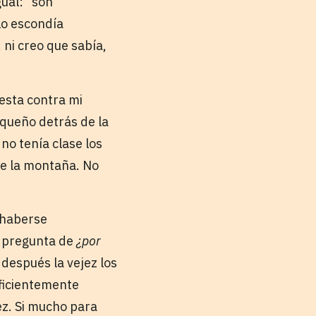
ual: “son
Lo escondía
ni creo que sabía,
testa contra mi
oqueño detrás de la
no tenía clase los
de la montaña. No
 haberse
a pregunta de
¿por
después la vejez los
uficientemente
ez. Si mucho para