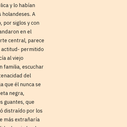
lica y lo habían
os holandeses. A
, por siglos y con
mandaron en el
rte central, parece
 actitud- permitido
ía al viejo
n familia, escuchar
 tenacidad del
ja que él nunca se
ueta negra,
os guantes, que
ó distraído por los
ue más extrañaría