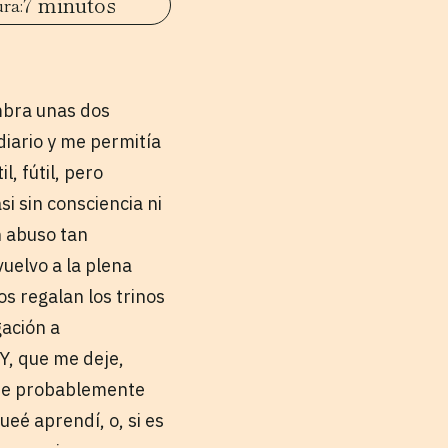
7 minutos
umbra unas dos
diario y me permitía
, fútil, pero
 sin consciencia ni
n abuso tan
uelvo a la plena
os regalan los trinos
gación a
Y, que me deje,
(que probablemente
eé aprendí, o, si es