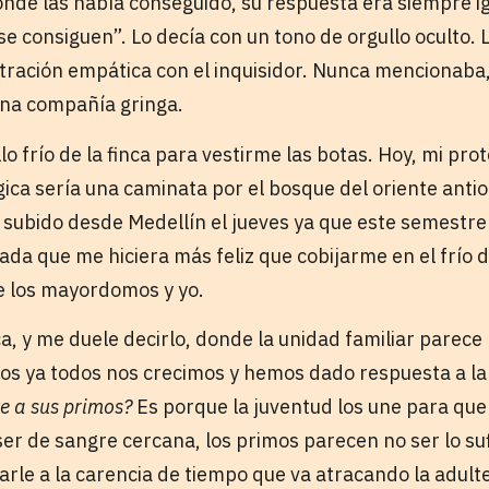
de las había conseguido, su respuesta era siempre ig
e consiguen”. Lo decía con un tono de orgullo oculto. 
ración empática con el inquisidor. Nunca mencionaba, 
na compañía gringa.
llo frío de la finca para vestirme las botas. Hoy, mi pro
gica sería una caminata por el bosque del oriente anti
a subido desde Medellín el jueves ya que este semestre 
ada que me hiciera más feliz que cobijarme en el frío 
e los mayordomos y yo.
a, y me duele decirlo, donde la unidad familiar parece
tos ya todos nos crecimos y hemos dado respuesta a l
e a sus primos?
Es porque la juventud los une para que 
ser de sangre cercana, los primos parecen no ser lo s
arle a la carencia de tiempo que va atracando la adult