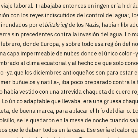
viaje laboral. Trabajaba entonces en ingeniería hidráu
ón con los reyes indiscutidos del control del agua:, l
 inundados por el
blitzkrieg
de los Nazis, habían librado
erra sin precedentes contra la invasión del agua. Lo 
febrero, donde Europa, y sobre todo esa región del no
una capa impermeable de nubes donde el único color -y
tumbrado al clima ecuatorial y al hecho de que solo conoc
o -ya que los diciembres antioqueños son para estar e
omer buñuelos y natilla-, iba poco preparado contra la
lo había vestido con una atrevida chaqueta de cuero ro
. Lo único adaptable que llevaba, era una gruesa chaq
eta, de buena marca, para aplacar el frío del diario. L
bolsillo, se le quedaron en la mesa de noche cuando sali
os que le daban todos en la casa. Ese sería el calor q