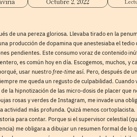
aviria
Octubre 2, 2022
pués de una pereza gloriosa. Llevaba tirado en la pen
 una producción de dopamina que anestesiaba el tedio 
ones pendientes. Este consumo voraz de contenido inútil
ntero, es común hoy en día. Escogemos, muchos, y casi
porqué, usar nuestro
free-time
así. Pero, después de u
siempre me queda un regusto de culpabilidad. Cuando v
 de la hipnotización de las micro-dosis de placer que n
rbujas rosas y verdes de Instagram, me invade una obli
actividad más profunda. Quizá menos cortoplacista. 
toria para contar. Porque si el supervisor celestial 
ncia) me obligara a dibujar un resumen formal de lo qu