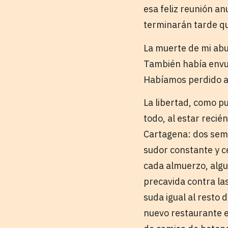
esa feliz reunión a
terminarán tarde q
La muerte de mi abue
También había envuel
Habíamos perdido a 
La libertad, como p
todo, al estar recié
Cartagena: dos seman
sudor constante y c
cada almuerzo, algu
precavida contra las
suda igual al resto 
nuevo restaurante en