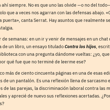
 ahí siempre. No es que uno las olvide —o no del todo
solo que a veces nos agarran con las defensas abajo. «
a puerta», canta Serrat. Hay asuntos que realmente 
talgia.
 de semanas: en un ir y venir de mensajes en un cha
a de un libro, un ensayo titulado
Contra los hijos
, escr
 biblioteca con una pregunta dándome vueltas: ¿yo, que
por qué fue que no terminé de leerme ese?
poco más de ciento cincuenta páginas en una de esas ed
rás de un pantalón. Es una reflexión llena de sarcasmo e
s de las parejas, la discriminación laboral contra las m
iales y aprecié de nuevo sus reflexiones acertadas. ¿Po
s?