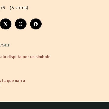
/5 - (5 votos)
esar
s: la disputa por un símbolo
 la que narra
3