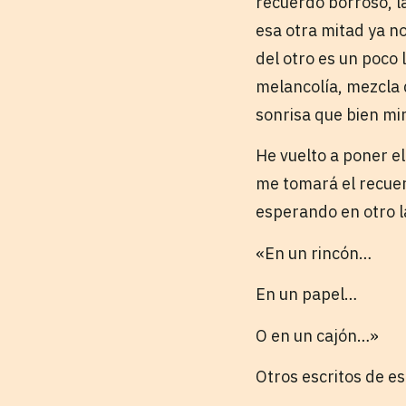
recuerdo borroso, l
esa otra mitad ya n
del otro es un poco 
melancolía, mezcla d
sonrisa que bien m
He vuelto a poner el
me tomará el recuer
esperando en otro 
«En un rincón…
En un papel…
O en un cajón…»
Otros escritos de e