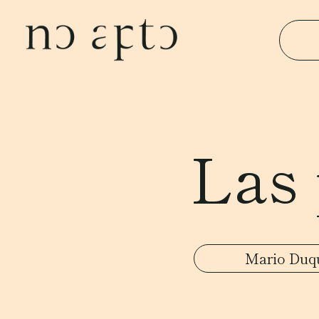
Las 
Mario Duq