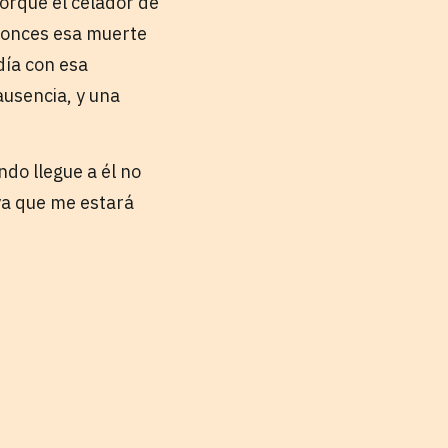
orque el celador de
ntonces esa muerte
día con esa
ausencia, y una
ndo llegue a él no
ya que me estará