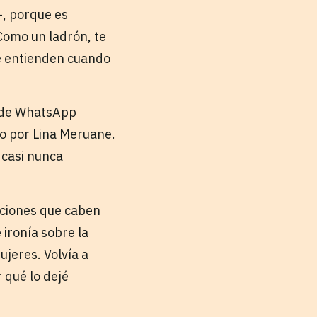
—, porque es
Como un ladrón, te
se entienden cuando
t de WhatsApp
ito por Lina Meruane.
 casi nunca
iciones que caben
 ironía sobre la
ujeres. Volvía a
r qué lo dejé