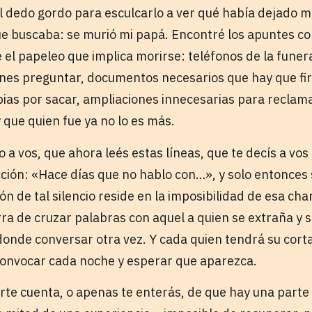
el dedo gordo para esculcarlo a ver qué había dejado 
ue buscaba: se murió mi papá. Encontré los apuntes co
re el papeleo que implica morirse: teléfonos de la fune
es preguntar, documentos necesarios que hay que fir
copias por sacar, ampliaciones innecesarias para recla
 que quien fue ya no lo es más.
o a vos, que ahora leés estas líneas, que te decís a vo
ión: «Hace días que no hablo con…», y solo entonces 
ón de tal silencio reside en la imposibilidad de esa cha
ra de cruzar palabras con aquel a quien se extraña y 
onde conversar otra vez. Y cada quien tendrá su corta 
convocar cada noche y esperar que aparezca.
arte cuenta, o apenas te enterás, de que hay una parte