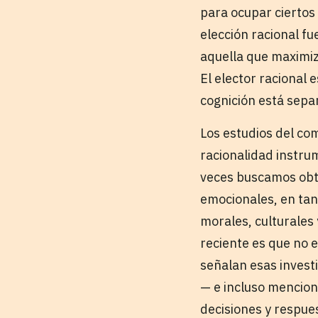
para ocupar ciertos
elección racional f
aquella que maximiz
El elector racional e
cognición está sepa
Los estudios del co
racionalidad instru
veces buscamos obte
emocionales, en ta
morales, culturales
reciente es que no e
señalan esas invest
— e incluso menciona
decisiones y respue