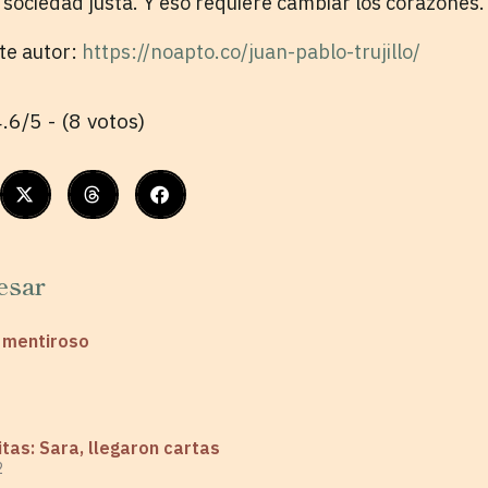
a sociedad justa. Y eso requiere cambiar los corazon
ste autor:
https://noapto.co/juan-pablo-trujillo/
.6/5 - (8 votos)
esar
o mentiroso
tas: Sara, llegaron cartas
2