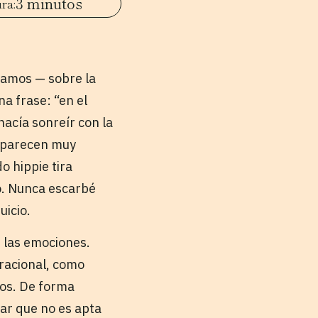
3 minutos
íamos — sobre la
na frase: “en el
hacía sonreír con la
e parecen muy
o hippie tira
o. Nunca escarbé
juicio.
e las emociones.
racional, como
mos. De forma
ar que no es apta