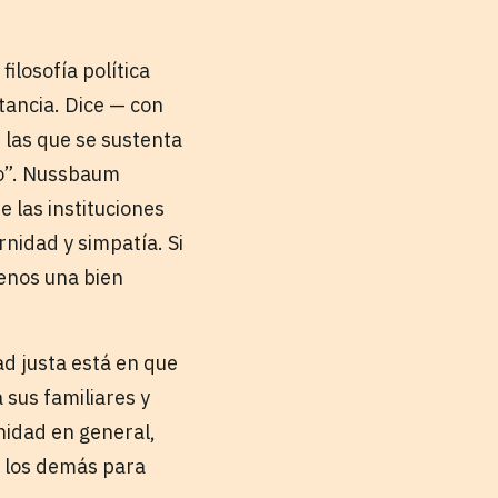
ilosofía política
ancia. Dice — con
las que se sustenta
mo”. Nussbaum
 las instituciones
nidad y simpatía. Si
menos una bien
ad justa está en que
 sus familiares y
nidad en general,
a los demás para