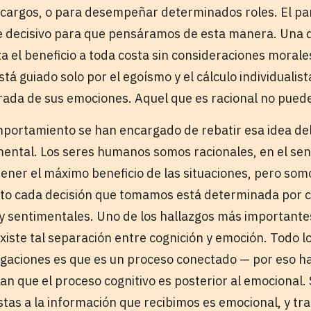
 cargos, o para desempeñar determinados roles. El pa
ue decisivo para que pensáramos de esta manera. Una d
a el beneficio a toda costa sin consideraciones morale
stá guiado solo por el egoísmo y el cálculo individualist
rada de sus emociones. Aquel que es racional no pued
mportamiento se han encargado de rebatir esa idea del
mental. Los seres humanos somos racionales, en el se
ner el máximo beneficio de las situaciones, pero so
nto cada decisión que tomamos está determinada por 
 y sentimentales. Uno de los hallazgos más importante
xiste tal separación entre cognición y emoción. Todo lo
igaciones es que es un proceso conectado — por eso h
n que el proceso cognitivo es posterior al emocional. 
stas a la información que recibimos es emocional, y t