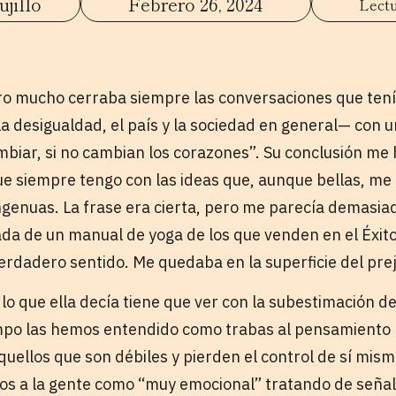
jillo
Febrero 26, 2024
ro mucho cerraba siempre las conversaciones que ten
la desigualdad, el país y la sociedad en general— con u
mbiar, si no cambian los corazones”. Su conclusión me 
e siempre tengo con las ideas que, aunque bellas, m
ngenuas. La frase era cierta, pero me parecía demasiad
da de un manual de yoga de los que venden en el Éxit
erdadero sentido. Me quedaba en la superficie del pre
lo que ella decía tiene que ver con la subestimación d
po las hemos entendido como trabas al pensamiento 
quellos que son débiles y pierden el control de sí mis
mos a la gente como “muy emocional” tratando de señal