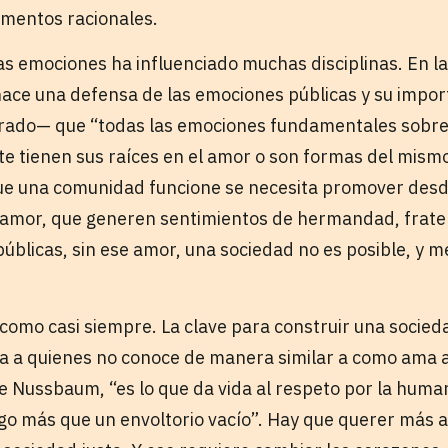
gumentos racionales.
as emociones ha influenciado muchas disciplinas. En la f
ce una defensa de las emociones públicas y su import
rado— que “todas las emociones fundamentales sobre 
e tienen sus raíces en el amor o son formas del mis
e una comunidad funcione se necesita promover desde
 amor, que generen sentimientos de hermandad, frater
úblicas, sin ese amor, una sociedad no es posible, y 
 como casi siempre. La clave para construir una socied
ra a quienes no conoce de manera similar a como ama a
ce Nussbaum, “es lo que da vida al respeto por la huma
lgo más que un envoltorio vacío”. Hay que querer más 