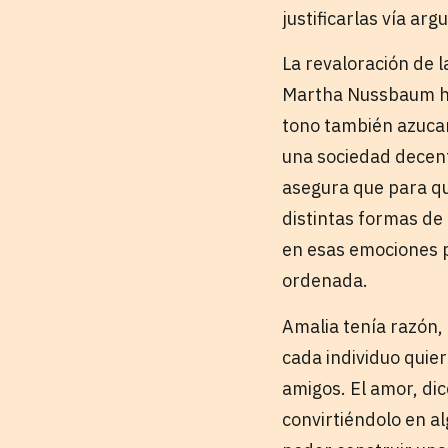
justificarlas vía ar
La revaloración de l
Martha Nussbaum ha
tono también azuca
una sociedad decent
asegura que para qu
distintas formas de
en esas emociones p
ordenada.
Amalia tenía razón,
cada individuo quie
amigos. El amor, di
convirtiéndolo en a