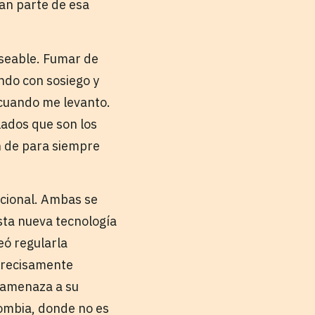
an parte de esa
seable. Fumar de
ndo con sosiego y
a cuando me levanto.
lados que son los
n de para siempre
acional. Ambas se
sta nueva tecnología
eó regularla
 precisamente
a amenaza a su
ombia, donde no es