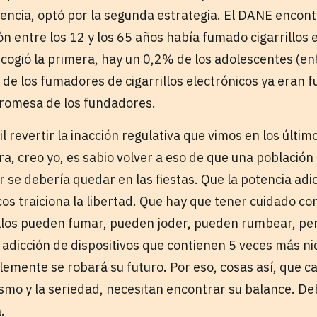
rgencia, optó por la segunda estrategia. El DANE encon
n entre los 12 y los 65 años había fumado cigarrillos e
scogió la primera, hay un 0,2% de los adolescentes (en
de los fumadores de cigarrillos electrónicos ya eran 
promesa de los fundadores.
il revertir la inacción regulativa que vimos en los últim
a, creo yo, es sabio volver a eso de que una población 
se debería quedar en las fiestas. Que la potencia adic
icos traiciona la libertad. Que hay que tener cuidado con
Ellos pueden fumar, pueden joder, pueden rumbear, pe
 adicción de dispositivos que contienen 5 veces más ni
plemente se robará su futuro. Por eso, cosas así, que c
ismo y la seriedad, necesitan encontrar su balance. D
.