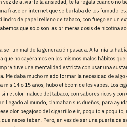
 vez de aliviarte la ansiedad, te la regala cuando no ti
na frase en internet que se burlaba de los fumadores: 
ilindro de papel relleno de tabaco, con fuego en un ex
 sabemos que solo son las primeras dosis de nicotina 
 ser un mal de la generación pasada. A la mía la ha
ra que no cayéramos en los mismos malos hábitos que
mpre tuve una mentalidad estricta con usar una susta
a. Me daba mucho miedo formar la necesidad de algo 
a mis 14 o 15 años, hubo el boom de los vapes. Los ciga
 sin el olor maluco del tabaco, con sabores ricos y co
an llegado al mundo, clamaban sus dueños, para ayud
se olor pegajoso del cigarrillo e ir, poquito a poquito,
a que necesitaban. Pero, en vez de ser una puerta de s