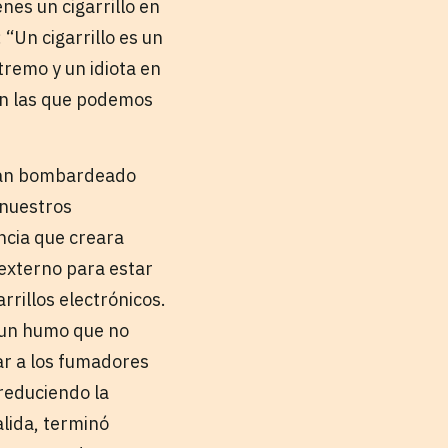
enes un cigarrillo en
“Un cigarrillo es un
tremo y un idiota en
son las que podemos
bían bombardeado
 nuestros
ncia que creara
externo para estar
rrillos electrónicos.
n un humo que no
ar a los fumadores
 reduciendo la
alida, terminó