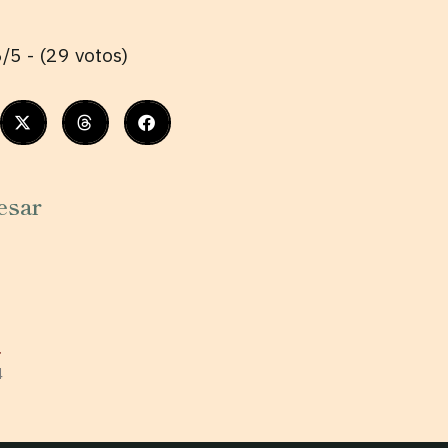
/5 - (29 votos)
esar
r
4