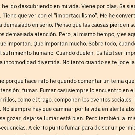
 he ido descubriendo en mi vida. Viene por olas. Se si
. Tiene que ver con el “importaculismo”. Me he conver
 demasiado en serio. Pienso que las causas pierden 
s demasiada atención. Pero, al mismo tiempo, y es aqu
que importan. Que importan mucho. Sobre todo, cuando 
l sufrimiento humano. Cuando duelen. Es fácil ser impo
 incomodidad divertida. No tanto cuando se te jode la 
ne porque hace rato he querido comentar un tema que 
tensión: fumar. Fumar casi siempre lo encuentro en e
arrillos, como el trago, componen los eventos sociales
. No siempre hay que caminar por la vida en alerta abs
e gozar, dejarse fumar está bien. Pero también, al m
cuencias. A cierto punto fumar para de ser un permis