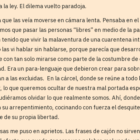
la ley. El dilema vuelto paradoja.
ía que las veía moverse en cámara lenta. Pensaba en el
imos que pasar las personas “libres” en medio de la pa
n tenido que vivir la malaventura de una cuarentena in
 las vi hablar sin hablarse, porque parecía que desarr
 con tan solo mirarse como parte de la costumbre de c
ad. Era un para-lenguaje que debieron crear para sobre
n a las excluidas. En la cárcel, donde se reúne a todo
 lo que queremos ocultar de nuestra mal portada espe
udiéramos olvidar lo que realmente somos. Ahí, dond
n su arrepentimiento, cocinando con fuerza el desquit
e de su propia libertad.
sas me puso en aprietos. Las frases de cajón no sirven