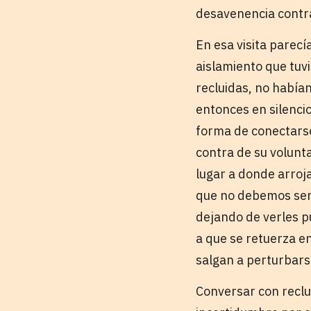
desavenencia contra 
En esa visita parec
aislamiento que tuv
recluidas, no había
entonces en silencio
forma de conectarse
contra de su volunt
lugar a donde arroja
que no debemos ser,
dejando de verles p
a que se retuerza e
salgan a perturbars
Conversar con reclu