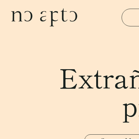
Extra
p