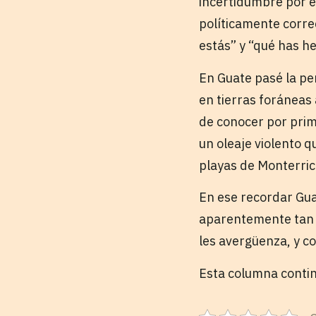
incertidumbre por e
políticamente corre
estás” y “qué has h
En Guate pasé la pe
en tierras foráneas 
de conocer por prim
un oleaje violento q
playas de Monterri
En ese recordar Gua
aparentemente tan l
les avergüenza, y co
Esta columna conti