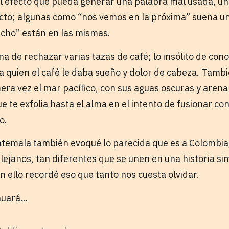
l efecto que pueda generar una palabra mal usada, una
cto; algunas como “nos vemos en la próxima” suena un
echo” están en las mismas.
na de rechazar varias tazas de café; lo insólito de co
a quien el café le daba sueño y dolor de cabeza. Tambi
era vez el mar pacífico, con sus aguas oscuras y arena
ue te exfolia hasta el alma en el intento de fusionar con
co.
temala también evoqué lo parecida que es a Colombia
ejanos, tan diferentes que se unen en una historia si
n ello recordé eso que tanto nos cuesta olvidar.
nuará…