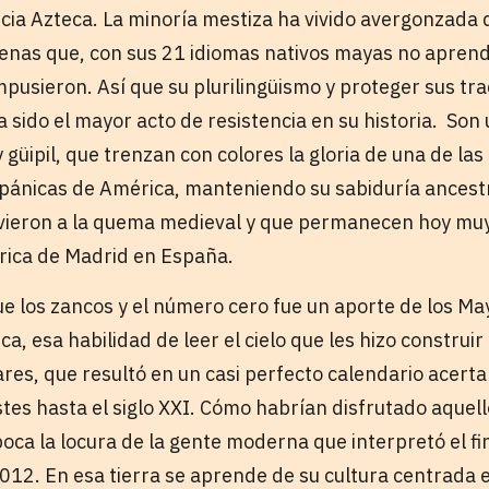
ia Azteca. La minoría mestiza ha vivido avergonzada 
ígenas que, con sus 21 idiomas nativos mayas no aprend
mpusieron. Así que su plurilingüismo y proteger sus tra
 sido el mayor acto de resistencia en su historia. Son
y güipil, que trenzan con colores la gloria de una de l
ispánicas de América, manteniendo su sabiduría ancestr
ivieron a la quema medieval y que permanecen hoy mu
rica de Madrid en España.
e los zancos y el número cero fue un aporte de los M
a, esa habilidad de leer el cielo que les hizo construi
ares, que resultó en un casi perfecto calendario acer
tes hasta el siglo XXI. Cómo habrían disfrutado aquel
oca la locura de la gente moderna que interpretó el f
012. En esa tierra se aprende de su cultura centrada en