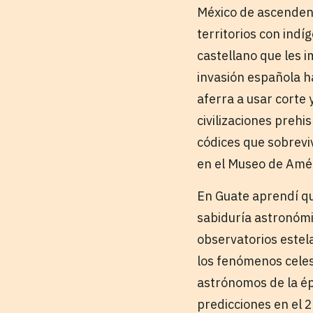
México de ascendenc
territorios con ind
castellano que les i
invasión española ha
aferra a usar corte 
civilizaciones preh
códices que sobrev
en el Museo de Amé
En Guate aprendí qu
sabiduría astronómic
observatorios estel
los fenómenos celes
astrónomos de la ép
predicciones en el 2