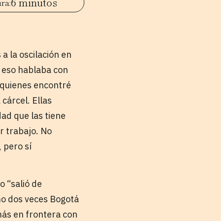
6 minutos
a la oscilación en
e eso hablaba con
 quienes encontré
cárcel. Ellas
dad que las tiene
r trabajo. No
 pero sí
o “salió de
mo dos veces Bogotá
más en frontera con