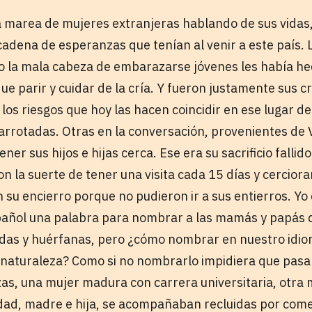
 marea de mujeres extranjeras hablando de sus vidas
 cadena de esperanzas que tenían al venir a este país.
 la mala cabeza de embarazarse jóvenes les había hec
ue parir y cuidar de la cría. Y fueron justamente sus cr
los riesgos que hoy las hacen coincidir en ese lugar d
rrotadas. Otras en la conversación, provenientes de 
r sus hijos e hijas cerca. Ese era su sacrificio fallido
on la suerte de tener una visita cada 15 días y cerciora
n su encierro porque no pudieron ir a sus entierros. Yo 
pañol una palabra para nombrar a las mamás y papás 
viudas y huérfanas, pero ¿cómo nombrar en nuestro idio
 naturaleza? Como si no nombrarlo impidiera que pasara
as, una mujer madura con carrera universitaria, otra
dad, madre e hija, se acompañaban recluidas por come