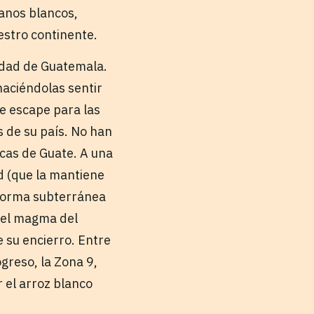
ranos blancos,
uestro continente.
iudad de Guatemala.
haciéndolas sentir
e escape para las
os de su país. No han
icas de Guate. A una
ad (que la mantiene
 forma subterránea
e el magma del
e su encierro. Entre
ogreso, la Zona 9,
r el arroz blanco