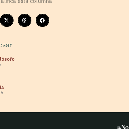
Califica esta columna
esar
ilósofo
5
ia
25