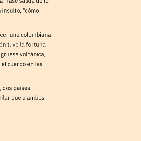
 frase salida de lo
 insulto, “cómo
nocer una colombiana
én tuve la fortuna
 gruesa volcánica,
 el cuerpo en las
, dos países
milar que a ambos