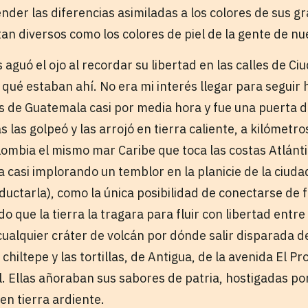
nder las diferencias asimiladas a los colores de sus g
tan diversos como los colores de piel de la gente de n
s aguó el ojo al recordar su libertad en las calles de C
qué estaban ahí. No era mi interés llegar para seguir 
 de Guatemala casi por media hora y fue una puerta d
as las golpeó y las arrojó en tierra caliente, a kilómetr
olombia el mismo mar Caribe que toca las costas Atlánt
a casi implorando un temblor en la planicie de la ciud
ductarla), como la única posibilidad de conectarse de
o que la tierra la tragara para fluir con libertad entr
 cualquier cráter de volcán por dónde salir disparada d
chiltepe y las tortillas, de Antigua, de la avenida El Pr
l. Ellas añoraban sus sabores de patria, hostigadas po
 en tierra ardiente.