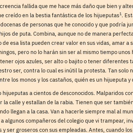
creencia fallida que me hace más daño que bien y alt
1
 creído en la bestia fantástica de los hijueputas
. Es
 docenas de personas que he conocido y que podría ju
s hijos de puta. Combina, aunque no de manera perfect
de esa lista pueden crear valor en sus vidas, amar a s
mingos, pero no lo harán sin ser al mismo tiempo unos 
tener ojos azules, ser alto o bajito o tener diferentes t
stro ser, contra lo cual es inútil la protesta. Tan solo 
tre los monos y los castaños, quién es un hijueputa y 
 hijueputas a cientos de desconocidos. Malparidos con
la calle y estallan de la rabia. Tienen que ser tambié
ndo llegan a la casa. Van a hacerle siempre mal al m
 a algunos compañeros del colegio que vi trampear, in
s y ser groseros con sus empleadas. Antes, cuando los 