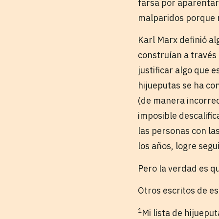
farsa por aparentar
malparidos porque m
Karl Marx definió alg
construían a través
justificar algo que 
hijueputas se ha co
(de manera incorrec
imposible descalifi
las personas con la
los años, logre segu
Pero la verdad es q
Otros escritos de e
1
Mi lista de hijuepu