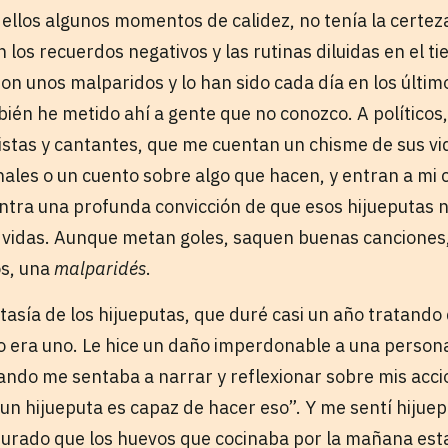
 ellos algunos momentos de calidez, no tenía la certe
 los recuerdos negativos y las rutinas diluidas en el t
on unos malparidos y lo han sido cada día en los últi
bién he metido ahí a gente que no conozco. A políticos
istas y cantantes, que me cuentan un chisme de sus vi
nales o un cuento sobre algo que hacen, y entran a mi 
ntra una profunda convicción de que esos hijueputas 
 vidas. Aunque metan goles, saquen buenas canciones,
os, una
malparidés
.
tasía de los hijueputas, que duré casi un año tratando
yo era uno. Le hice un daño imperdonable a una person
uando me sentaba a narrar y reflexionar sobre mis acci
 un hijueputa es capaz de hacer eso”. Y me sentí hijuep
urado que los huevos que cocinaba por la mañana est