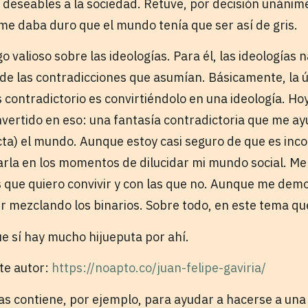
 deseables a la sociedad. Retuve, por decisión unánime
e daba duro que el mundo tenía que ser así de gris.
o valioso sobre las ideologías. Para él, las ideologías 
 de las contradicciones que asumían. Básicamente, la
es contradictorio es convirtiéndolo en una ideología. Hoy
nvertido en eso: una fantasía contradictoria que me ay
ta) el mundo. Aunque estoy casi seguro de que es inco
carla en los momentos de dilucidar mi mundo social. Me
s que quiero convivir y con las que no. Aunque me dem
ir mezclando los binarios. Sobre todo, en este tema que
ue sí hay mucho hijueputa por ahí.
ste autor:
https://noapto.co/juan-felipe-gaviria/
tas contiene, por ejemplo, para ayudar a hacerse a una 