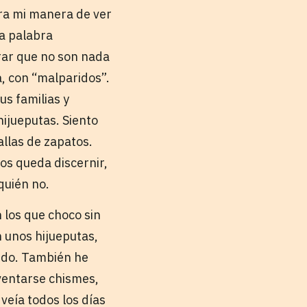
era mi manera de ver
ta palabra
rar que no son nada
a, con “malparidos”.
us familias y
hijueputas. Siento
allas de zapatos.
nos queda discernir,
quién no.
 los que choco sin
n unos hijueputas,
undo. También he
ventarse chismes,
veía todos los días