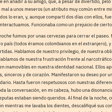
n añadir a su amigo, que, a pesar de divertido, peló
 mal a unos meseros (un atributo muy común entre mis
dos lo eran, y, aunque compartí dos días con ellos, fue
interactuamos. Funcionaba como un prejuicio de ciert
ma noche fuimos por unas cervezas para cerrar el paseo
o país (todos éramos colombianos en el extranjero), y
tidas. Hablamos de nuestro privilegio, de nuestra obl
Hablamos de nuestra frustración frente al narcotráfico y
en inamovibles en nuestra identidad nacional. Ellos a
s, sinceros y de corazón. Manifestaron su deseo por un
lidario. Hasta fueron respetuosos con nuestras diferen
toda la conversación, en mi cabeza, hubo una disonanci
eputas estaban siendo queridos. Al final de la noche, 
ón mientras me lavaba los dientes, descalifiqué sus c