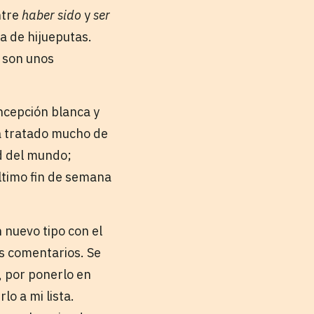
ntre
haber sido
y
ser
a de hijueputas.
í son unos
ncepción blanca y
a tratado mucho de
ad del mundo;
último fin de semana
 nuevo tipo con el
us comentarios. Se
, por ponerlo en
o a mi lista.