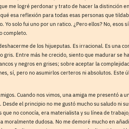
que me logré perdonar y trato de hacer la distinción e
iqué esa reflexión para todas esas personas que tildab
. Yo solo fui uno por un ratico. ¿Pero ellos? No, esos s
o completo.
deshacerme de los hijueputas. Es irracional. Es una co
 gris. Entre más he crecido, siento que madurar se h
blancos y negros en grises; sobre aceptar la complejid
es, sí, pero no asumirlos certeros ni absolutos. Este 
s amigos. Cuando nos vimos, una amiga me presentó a un
. Desde el principio no me gustó mucho su saludo ni s
que no conocía, era materialista y su línea de trabajo
ra moralmente dudosa. No me demoré mucho en añadirl