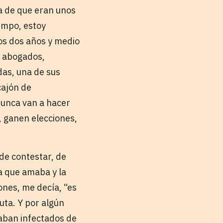
za de que eran unos
iempo, estoy
mos dos años y medio
, abogados,
das, una de sus
cajón de
nunca van a hacer
 ganen elecciones,
 de contestar, de
a que amaba y la
ones, me decía, “es
uta. Y por algún
aban infectados de