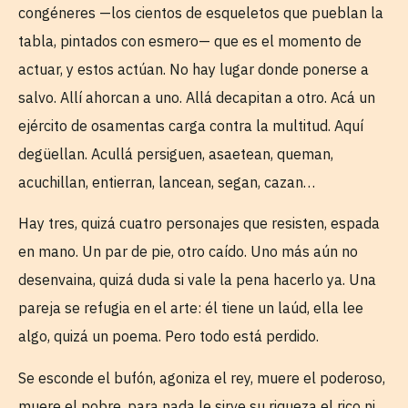
congéneres —los cientos de esqueletos que pueblan la
tabla, pintados con esmero— que es el momento de
actuar, y estos actúan. No hay lugar donde ponerse a
salvo. Allí ahorcan a uno. Allá decapitan a otro. Acá un
ejército de osamentas carga contra la multitud. Aquí
degüellan. Acullá persiguen, asaetean, queman,
acuchillan, entierran, lancean, segan, cazan…
Hay tres, quizá cuatro personajes que resisten, espada
en mano. Un par de pie, otro caído. Uno más aún no
desenvaina, quizá duda si vale la pena hacerlo ya. Una
pareja se refugia en el arte: él tiene un laúd, ella lee
algo, quizá un poema. Pero todo está perdido.
Se esconde el bufón, agoniza el rey, muere el poderoso,
muere el pobre, para nada le sirve su riqueza el rico ni