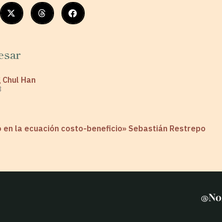
esar
g Chul Han
3
 en la ecuación costo-beneficio» Sebastián Restrepo