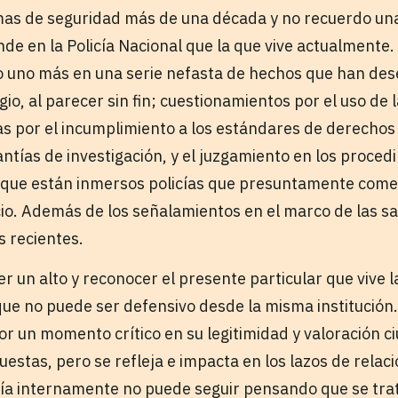
as de seguridad más de una década y no recuerdo una 
e en la Policía Nacional que la que vive actualmente. 
lo uno más en una serie nefasta de hechos que han d
gio, al parecer sin fin; cuestionamientos por el uso de 
icas por el incumplimiento a los estándares de derecho
antías de investigación, y el juzgamiento en los proced
os que están inmersos policías que presuntamente comet
cio. Además de los señalamientos en el marco de las sa
s recientes.
un alto y reconocer el presente particular que vive la
que no puede ser defensivo desde la misma institución.
por un momento crítico en su legitimidad y valoración c
uestas, pero se refleja e impacta en los lazos de relac
cía internamente no puede seguir pensando que se trat