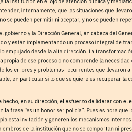
a la institución en el ojo de atención pública y mediátic
ntender, internamente, que las situaciones que llevaro
, no se pueden permitir ni aceptar, y no se pueden repet
l gobierno y la Dirección General, en cabeza del Gener
o y están implementando un proceso integral de tran
lo empujado desde la alta dirección. La transformació
se apropia de ese proceso o no comprende la necesidad
 de los errores y problemas recurrentes que llevaron a
able, en particular si lo que se quiere es recuperar la c
 hecho, en su dirección, el esfuerzo de liderar con el e
la frase “es un honor ser policía”. Pues es hora que lo
ia esta invitación y generen los mecanismos interno
miembros de la institución que no se comportan ni pres