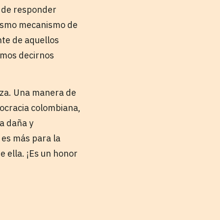
e de responder
 mismo mecanismo de
nte de aquellos
emos decirnos
anza. Una manera de
mocracia colombiana,
la daña y
o es más para la
e ella. ¡Es un honor