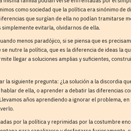
 misma familia podían verse enfrentadas por el simple
imos como sociedad que la política era sinónimo de di
 diferencias que surgían de ella no podían tramitarse m
 simplemente evitarla, olvidarnos de ella.
 cuando menos paradójico, si se piensa que es precisam
se nutre la política, que es la diferencia de ideas la q
mite llegar a soluciones amplias y suficientes, constru
r la siguiente pregunta: ¿La solución a la discordia que
r hablar de ella, o aprender a debatir las diferencias co
Llevamos años aprendiendo a ignorar el problema, en 
verlo.
adas por la política y reprimidas por la costumbre enc
ventana para canalizarse y desfogarse furiosamente, c