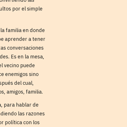
ltos por el simple
 la familia en donde
ebe aprender a tener
stas conversaciones
edes. Es en la mesa,
el vecino puede
ace enemigos sino
spués del cual,
s, amigos, familia.
, para hablar de
endiendo las razones
r política con los