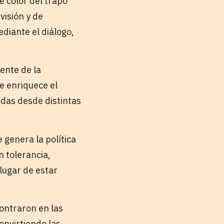
 color del trapo
visión y de
ediante el diálogo,
ente de la
ue enriquece el
idas desde distintas
 genera la política
n tolerancia,
lugar de estar
ontraron en las
onvirtiendo las