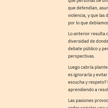
que personas de una
que defendían, asum
violencia, y que las
por lo que debíamos
Lo anterior resulta
diversidad de donde 
debate público y per
perspectivas.
Luego cabría plantea
es ignorarla y evita
escucha y respeto? 
aprendiendo a resol
Las pasiones provoc
redes sociales una 