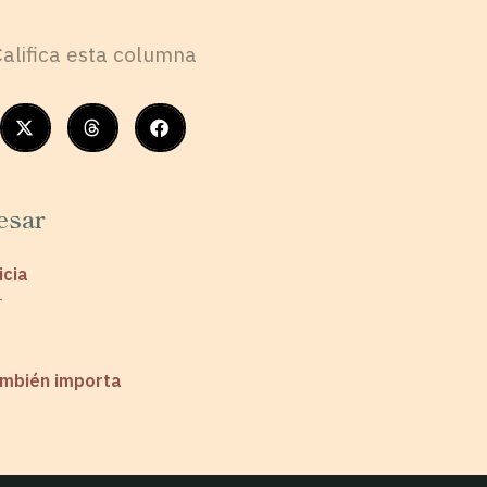
Califica esta columna
esar
icia
1
ambién importa