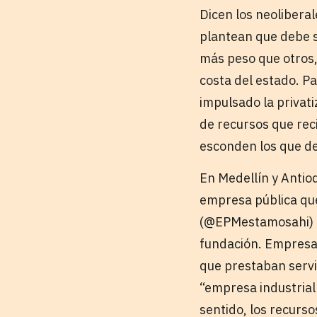
Dicen los neoliberal
plantean que debe 
más peso que otros,
costa del estado. P
impulsado la privat
de recursos que reci
esconden los que dej
En Medellín y Antio
empresa pública que
(@EPMestamosahi) q
fundación. Empresas
que prestaban servic
“empresa industrial 
sentido, los recurso