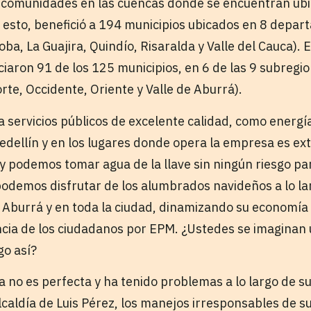
 comunidades en las cuencas donde se encuentran ubi
n esto, benefició a 194 municipios ubicados en 8 depar
ba, La Guajira, Quindío, Risaralda y Valle del Cauca).
iciaron 91 de los 125 municipios, en 6 de las 9 subreg
rte, Occidente, Oriente y Valle de Aburrá).
servicios públicos de excelente calidad, como energía
edellín y en los lugares donde opera la empresa es ext
y podemos tomar agua de la llave sin ningún riesgo par
podemos disfrutar de los alumbrados navideños a lo lar
de Aburrá y en toda la ciudad, dinamizando su economía
ncia de los ciudadanos por EPM. ¿Ustedes se imagina
go así?
 no es perfecta y ha tenido problemas a lo largo de s
lcaldía de Luis Pérez, los manejos irresponsables de s