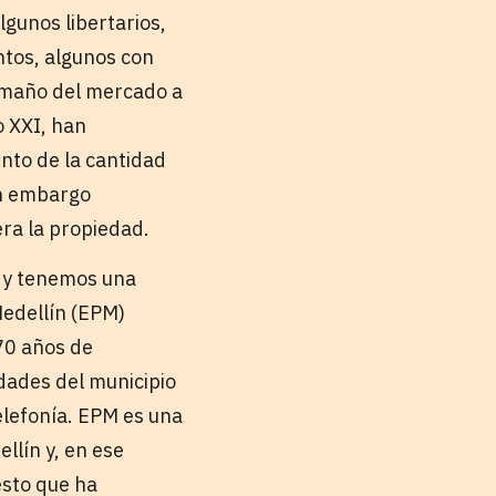
lgunos libertarios,
tos, algunos con
tamaño del mercado a
o XXI, han
nto de la cantidad
sin embargo
era la propiedad.
a y tenemos una
Medellín (EPM)
70 años de
dades del municipio
elefonía. EPM es una
llín y, en ese
esto que ha