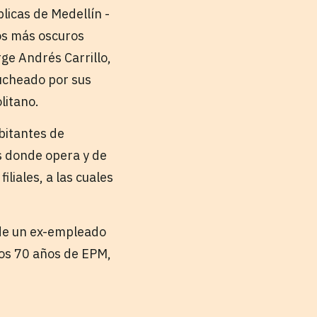
licas de Medellín -
os más oscuros
rge Andrés Carrillo,
ucheado por sus
litano.
abitantes de
es donde opera y de
liales, a las cuales
 de un ex-empleado
los 70 años de EPM,