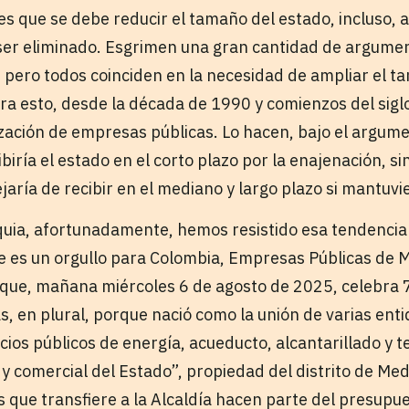
es que se debe reducir el tamaño del estado, incluso, a
ser eliminado. Esgrimen una gran cantidad de argumen
 pero todos coinciden en la necesidad de ampliar el 
ara esto, desde la década de 1990 y comienzos del sigl
ización de empresas públicas. Lo hacen, bajo el argume
biría el estado en el corto plazo por la enajenación, 
aría de recibir en el mediano y largo plazo si mantuvi
quia, afortunadamente, hemos resistido esa tendenci
 es un orgullo para Colombia, Empresas Públicas de 
ue, mañana miércoles 6 de agosto de 2025, celebra 
, en plural, porque nació como la unión de varias enti
ios públicos de energía, acueducto, alcantarillado y t
y comercial del Estado”, propiedad del distrito de Mede
s que transfiere a la Alcaldía hacen parte del presupu