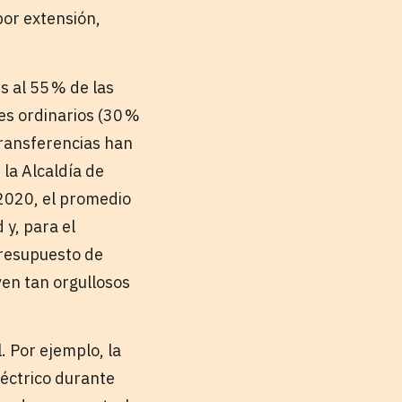
por extensión,
s al 55 % de las
es ordinarios (30 %
 transferencias han
la Alcaldía de
2020, el promedio
 y, para el
presupuesto de
ven tan orgullosos
 Por ejemplo, la
léctrico durante