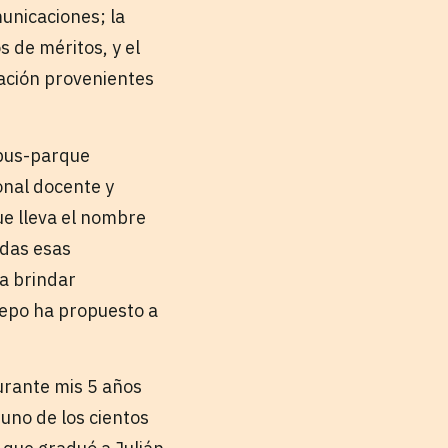
municaciones; la
 de méritos, y el
ación provenientes
mpus-parque
onal docente y
ue lleva el nombre
odas esas
 a brindar
trepo ha propuesto a
urante mis 5 años
 uno de los cientos