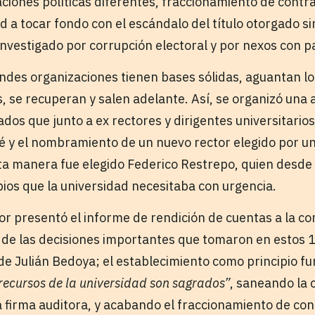
ciones políticas diferentes, fraccionamiento de contra
ad a tocar fondo con el escándalo del título otorgado sin
investigado por corrupción electoral y por nexos con p
ndes organizaciones tienen bases sólidas, aguantan l
s, se recuperan y salen adelante. Así, se organizó una
dos que junto a ex rectores y dirigentes universitarios
é y el nombramiento de un nuevo rector elegido por u
ta manera fue elegido Federico Restrepo, quien desde 
os que la universidad necesitaba con urgencia.
or presentó el informe de rendición de cuentas a la c
as de las decisiones importantes que tomaron en estos 
 de Julián Bedoya; el establecimiento como principio f
 recursos de la universidad son sagrados”
, saneando la 
 firma auditora, y acabando el fraccionamiento de con