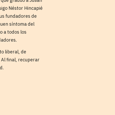
 que graduó a Julián
sigo Néstor Hincapié
sus fundadores de
buen síntoma del
o a todos los
dadores.
o liberal, de
Al final, recuperar
d.