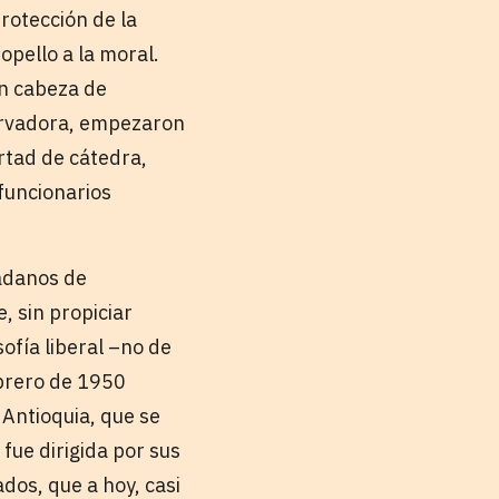
protección de la
opello a la moral.
en cabeza de
servadora, empezaron
ertad de cátedra,
funcionarios
dadanos de
, sin propiciar
ofía liberal –no de
ebrero de 1950
Antioquia, que se
fue dirigida por sus
dos, que a hoy, casi