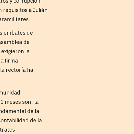
tos y corrupción.
 requisitos a Julián
aramilitares.
os embates de
 asamblea de
 exigieron la
na firma
la rectoría ha
omunidad
11 meses son: la
undamental de la
contabilidad de la
tratos