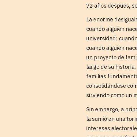
72 años después, s
La enorme desiguald
cuando alguien nace 
universidad; cuando
cuando alguien nace
un proyecto de famil
largo de su historia
familias fundamental
consolidándose co
sirviendo como un m
Sin embargo, a princ
la sumió en una tor
intereses electoral