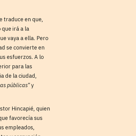
e traduce en que,
que irá a la
ue vaya a ella. Pero
ad se convierte en
us esfuerzos. A lo
erior para las
a de la ciudad,
las públicas”
y
stor Hincapié, quien
que favorecía sus
sus empleados,