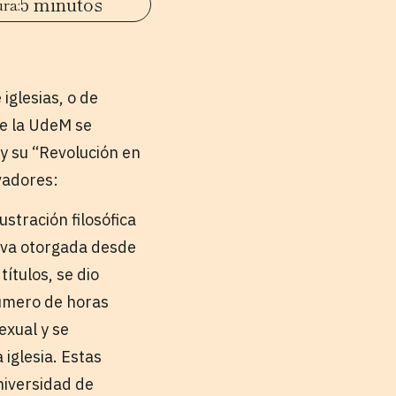
5 minutos
iglesias, o de
de la UdeM se
y su “Revolución en
vadores:
ustración filosófica
ativa otorgada desde
ítulos, se dio
 número de horas
exual y se
iglesia. Estas
niversidad de