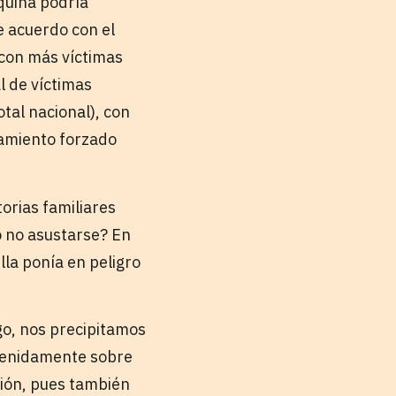
squina podría
e acuerdo con el
 con más víctimas
l de víctimas
tal nacional), con
zamiento forzado
orias familiares
o no asustarse? En
lla ponía en peligro
go, nos precipitamos
tenidamente sobre
ción, pues también