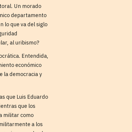
ctoral. Un morado
 único departamento
n lo que va del siglo
eguridad
lar, al uribismo?
ocrática. Entendida,
imiento económico
e la democracia y
las que Luis Eduardo
ientras que los
a militar como
militarmente a los