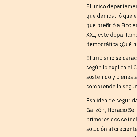
El único departamen
que demostró que es
que prefirió a Fico 
XXI, este departame
democrática ¿Qué hac
El uribismo se carac
según lo explica el
sostenido y bienest
comprende la segurid
Esa idea de segurid
Garzón, Horacio Ser
primeros dos se incl
solución al crecient