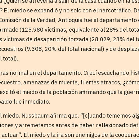
a ¿Quién se atrevería a salir de la casa cuando en la e
 El miedo se expandió y no solo con el narcotráfico. D
 Comisión de la Verdad, Antioquia fue el departamento
o armado (125.980 víctimas, equivalente al 28% del tota
s víctimas de desaparición forzada (28.029, 23% del to
uestros (9.308, 20% del total nacional) y de despla
 total).
as normal en el departamento. Crecí escuchando hist
ecuestro, amenazas de muerte, fuertes atracos, ¿cóm
excitó el miedo de la población afirmando que la guerri
paldo fue inmediato.
 del miedo. Nussbaum afirma que, “[c]uando tememos al
siones y arremetemos antes de haber reflexionado de
 actuar”. El miedo y la ira son enemigos de la coopera