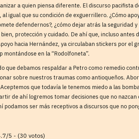
izar a quien piensa diferente. El discurso pacifista d
 al igual que su condición de exguerrillero. ¿Cómo apo
romete defendernos?, ¿cómo dejar atrás la seguridad y 
 bien, protección y cuidado. De ahí que, incluso antes 
apoyo hacia Hernández, ya circulaban stickers por el g
 montándose en la “Rodolfoneta”.
ndo que debamos respaldar a Petro como remedio contr
xionar sobre nuestros traumas como antioqueños. Abor
. Aceptemos que todavía le tenemos miedo a las bombas,
rtir de ahí logremos tomar decisiones que no nazcan de
ahí podamos ser más receptivos a discursos que no pon
.7/5 - (30 votos)