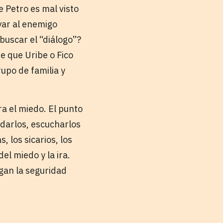
e Petro es mal visto
yar al enemigo
buscar el “diálogo”?
de que Uribe o Fico
rupo de familia y
a el miedo. El punto
darlos, escucharlos
 los sicarios, los
l miedo y la ira.
gan la seguridad