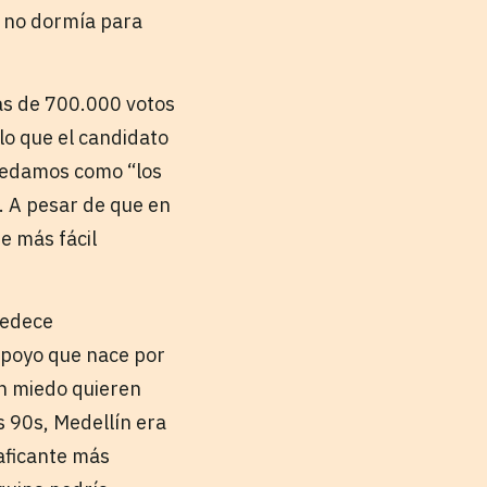
e no dormía para
más de 700.000 votos
lo que el candidato
quedamos como “los
. A pesar de que en
e más fácil
bedece
 Apoyo que nace por
en miedo quieren
s 90s, Medellín era
raficante más